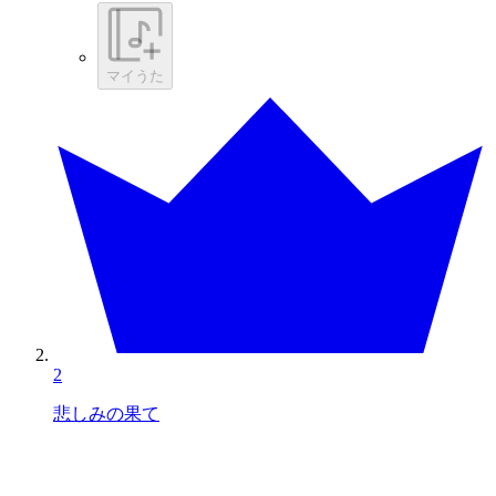
マイうた
2
悲しみの果て