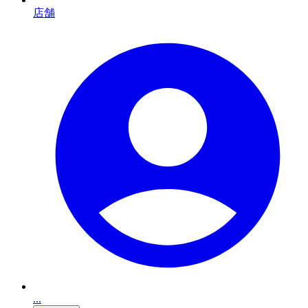
店舗
...