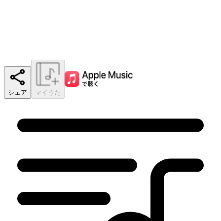
シェア
マイうた