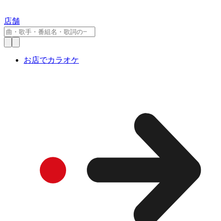
店舗
お店でカラオケ