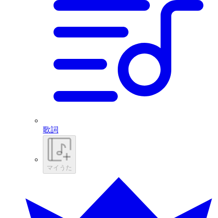
歌詞
マイうた