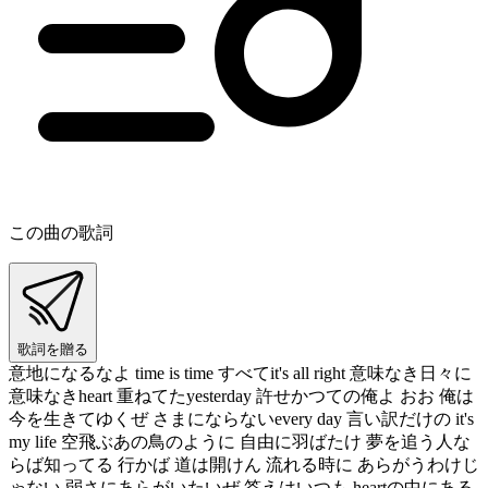
この曲の歌詞
歌詞を贈る
意地になるなよ time is time すべてit's all right 意味なき日々に
意味なきheart 重ねてたyesterday 許せかつての俺よ おお 俺は
今を生きてゆくぜ さまにならないevery day 言い訳だけの it's
my life 空飛ぶあの鳥のように 自由に羽ばたけ 夢を追う人な
らば知ってる 行かば 道は開けん 流れる時に あらがうわけじ
ゃない 弱さにあらがいたいぜ 答えはいつも heartの中にある