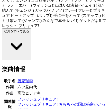
えて (チェンジ!) ココロ晴レルヤ (フレー! フレー!) プリキュ
ア フォーエバー (ウィッシュ!) 出逢いは奇跡 (イェイ!) 想い
結んで (チェンジ!) ガッツハツラツ (フレー! フレー!) プリキ
ュア ビートアップ↑ (ホップ!) 手に手をとって (ステップ!) ヒ
カリ繋いで (ジャンプ!) みんなで幸せ (ハイ!) ゲットだよ!! フ
レッシュ プリキュア!
歌詞をすべて見る
楽曲情報
歌手名
茂家瑞季
作詞
六ツ見純代
作曲
高取ヒデアキ
フレッシュプリキュア!
関連情
フレッシュプリキュア! おもちゃの国は秘密がいっ
報