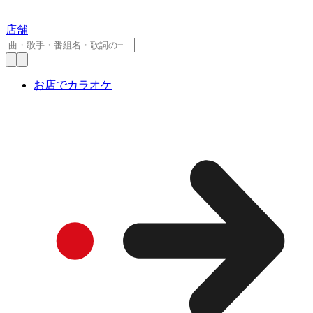
店舗
お店でカラオケ