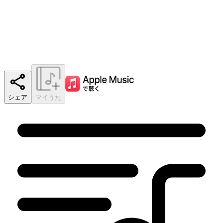
シェア
マイうた