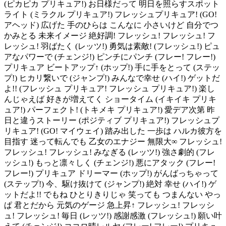
(ピカピカ プリキュア!) お日様だって 明日を照らすスポット
ライト (ミラクル プリキュア!) フレッシュプリキュア! (GO!
アヘッド) 広げた 手のひらは こんなに 小さいけど 自分でつ
かみとる 未来イメージ 絶好調! フレッシュ! フレッシュ! フ
レッシュ! 羽ばたく (レッツ!) 勇気は素敵! (フレッシュ!) ピュ
アなパワーで (チェンジ!) ピンチにパンチ (フレー! フレー!)
プリキュア ビートアップ↑ (ホップ!) 手に手をとって (ステッ
プ!) ヒカリ繋いで (ジャンプ!) みんなで幸せ (ハイ!) ゲットだ
よ!! (フレッシュ プリキュア! フレッシュ プリキュア!) 楽し
んじゃえば 好きが増えてく ショータイム (イキイキ プリキ
ュア!) パーフェクト! (トキメキ プリキュア!) 愛デア次第 昨
日と違うストーリー (ポジティブ プリキュア!) フレッシュプ
リキュア! (GO! マイウェイ) 踏み出した 一歩は ハルカ彼方を
目指す 迷って転んでも 乙女のエナジー 無限大∞ フレッシュ!
フレッシュ! フレッシュ! みなぎる (レッツ!) 強さ劇的 (フレ
ッシュ!) もっと凛々しく (チェンジ!) 悪にアタック (フレー!
フレー!) プリキュア ドリーマー (ホップ!) がんばっちゃって
(ステップ!) 今、駆け抜けて (ジャンプ!) 絶対 幸せ (ハイ!) ゲ
ットだよ!! でもね ひとりきりじゃ 笑っても つまんない やっ
ぱ 君とだから 元気のゲージ 急上昇↑ フレッシュ! フレッシ
ュ! フレッシュ! 毎日 (レッツ!) 感謝感激 (フレッシュ!) 願い叶