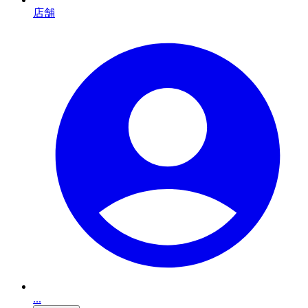
店舗
...