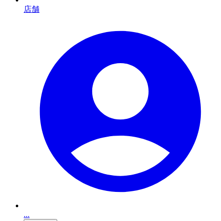
店舗
...