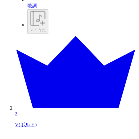
歌詞
マイうた
2
V(ボルト)