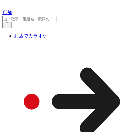
店舗
お店でカラオケ