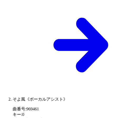
そよ風《ボーカルアシスト》
曲番号
:
969461
キー
:
0