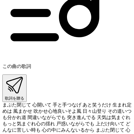
この曲の歌詞
歌詞を贈る
まぶた閉じて 心開いて 手と手つなげ あと笑うだけ 生まれ定
めは 風まかせ 吹かせ心地良いそよ風 日々山登り その道いつ
も分かれ道 間違いながらでも 突き進んでる 天気は気まぐれ
もっと気まぐれ心の揺れ 戸惑いながらでも 上だけ向いて ど
んなに苦しい時も 心の中にみんないるから まぶた閉じて 心