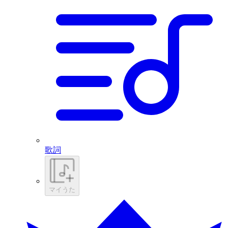
歌詞
マイうた