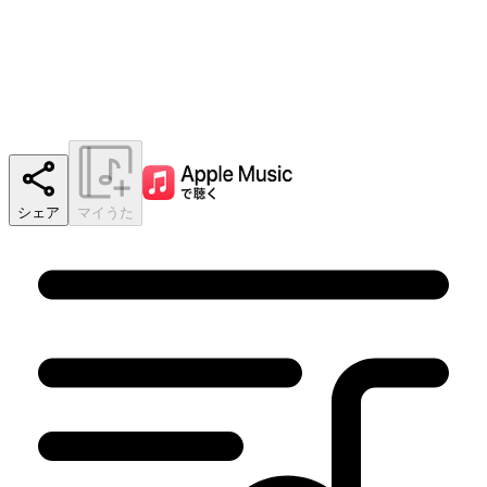
シェア
マイうた