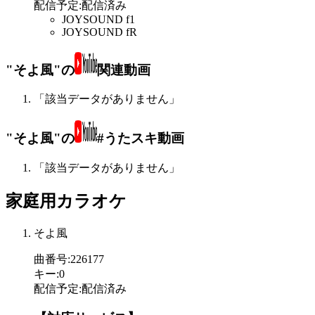
配信予定
:
配信済み
JOYSOUND f1
JOYSOUND fR
"そよ風"の
関連動画
「該当データがありません」
"そよ風"の
#うたスキ動画
「該当データがありません」
家庭用カラオケ
そよ風
曲番号
:
226177
キー
:
0
配信予定
:
配信済み