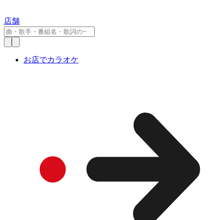
店舗
お店でカラオケ