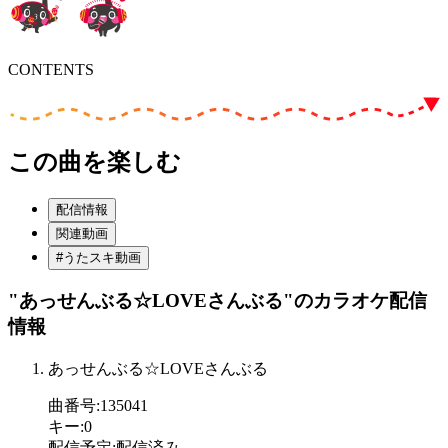
CONTENTS
この曲を楽しむ
配信情報
関連動画
#うたスキ動画
"あっせんぶる☆LOVEさんぶる"
のカラオケ配信
情報
あっせんぶる☆LOVEさんぶる
曲番号
:
135041
キー
:
0
配信予定
:
配信済み