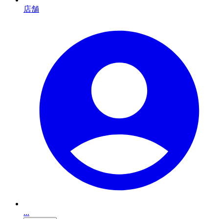
店舗
...