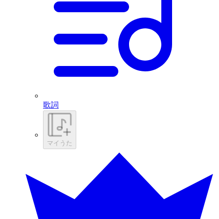
歌詞
マイうた