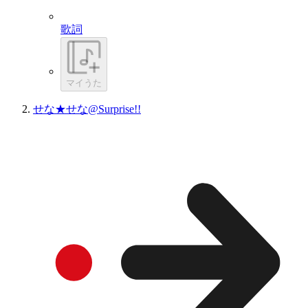
歌詞
マイうた
せな★せな@Surprise!!