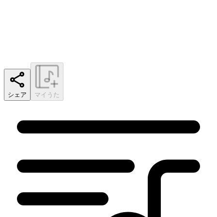
シェア
マイうた