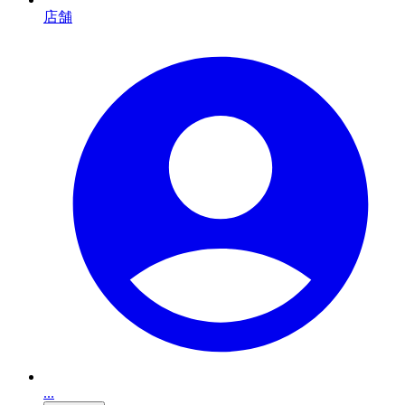
店舗
...