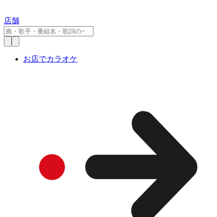
店舗
お店でカラオケ