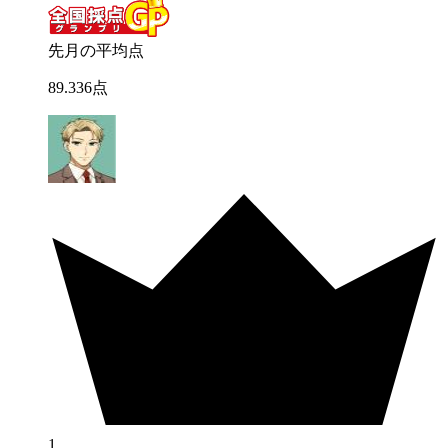
先月の平均点
89
.
336
点
1