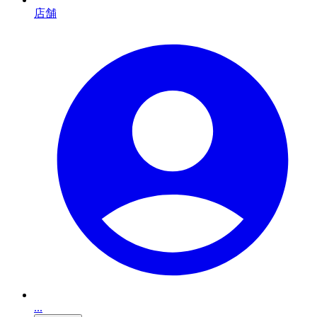
店舗
...