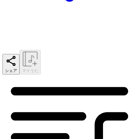
シェア
マイうた