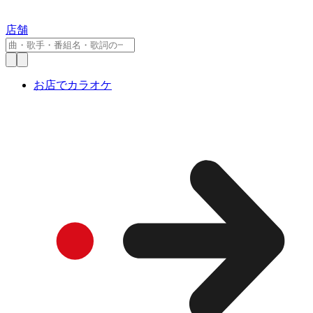
店舗
お店でカラオケ