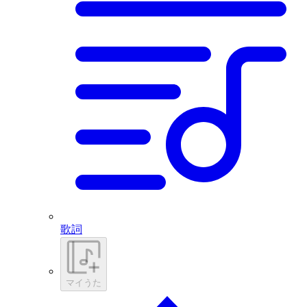
歌詞
マイうた