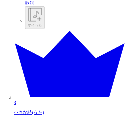
歌詞
マイうた
3
小さな詩(うた)