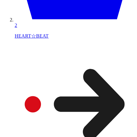
2
HEART☆BEAT