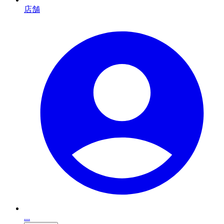
店舗
...