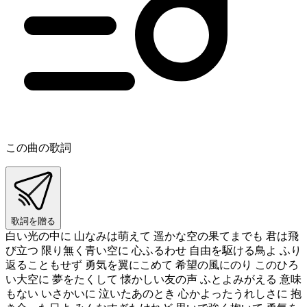
この曲の歌詞
歌詞を贈る
白い光の中に 山なみは萌えて 遥かな空の果てまでも 君は飛
び立つ 限り無く青い空に 心ふるわせ 自由を駆ける鳥よ ふり
返ることもせず 勇気を翼にこめて 希望の風にのり このひろ
い大空に 夢をたくして 懐かしい友の声 ふとよみがえる 意味
もない いさかいに 泣いたあのとき 心かよったうれしさに 抱