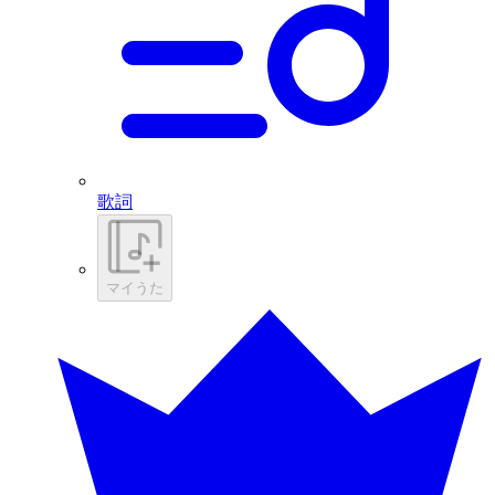
歌詞
マイうた