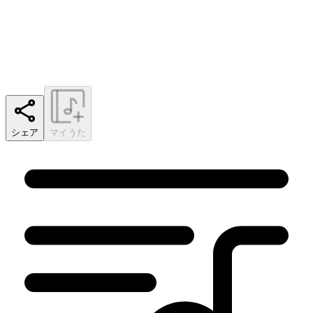
シェア
マイうた