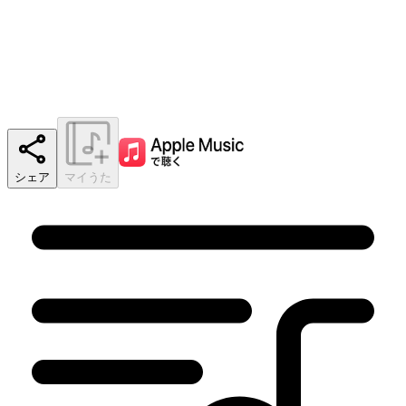
シェア
マイうた