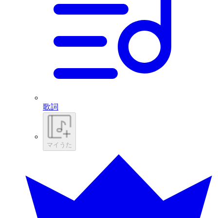
歌詞
マイうた