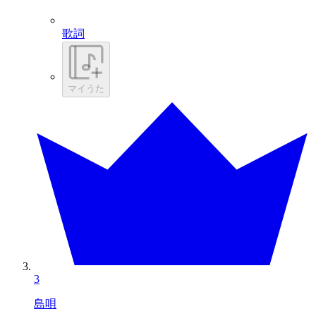
歌詞
マイうた
3
島唄