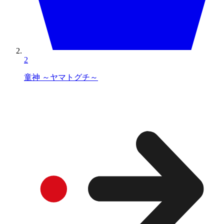
2
童神 ～ヤマトグチ～