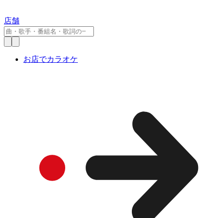
店舗
お店でカラオケ