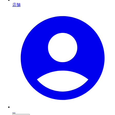
店舗
...