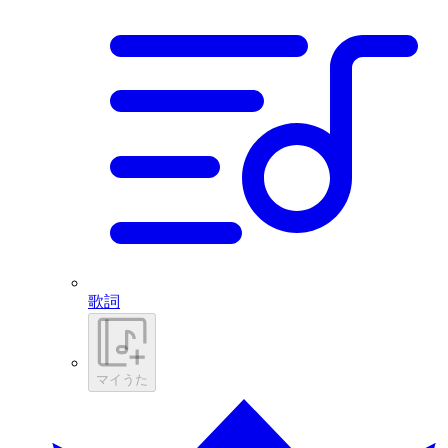
歌詞
マイうた