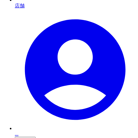
店舗
...