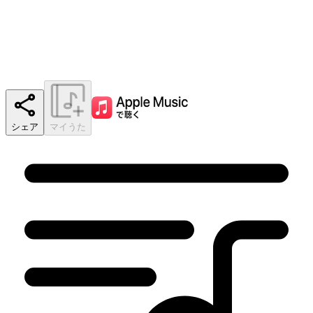
シェア
マイうた