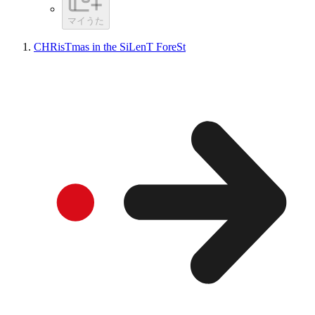
マイうた
CHRisTmas in the SiLenT ForeSt