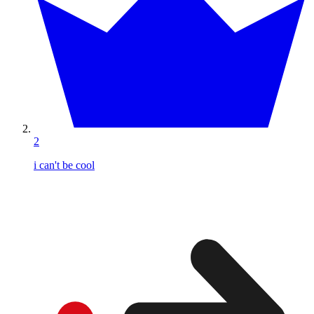
2
i can't be cool