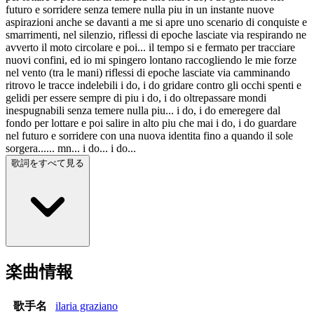
futuro e sorridere senza temere nulla piu in un instante nuove
aspirazioni anche se davanti a me si apre uno scenario di conquiste e
smarrimenti, nel silenzio, riflessi di epoche lasciate via respirando ne
avverto il moto circolare e poi... il tempo si e fermato per tracciare
nuovi confini, ed io mi spingero lontano raccogliendo le mie forze
nel vento (tra le mani) riflessi di epoche lasciate via camminando
ritrovo le tracce indelebili i do, i do gridare contro gli occhi spenti e
gelidi per essere sempre di piu i do, i do oltrepassare mondi
inespugnabili senza temere nulla piu... i do, i do emeregere dal
fondo per lottare e poi salire in alto piu che mai i do, i do guardare
nel futuro e sorridere con una nuova identita fino a quando il sole
sorgera...... mn... i do... i do...
歌詞をすべて見る
楽曲情報
歌手名
ilaria graziano