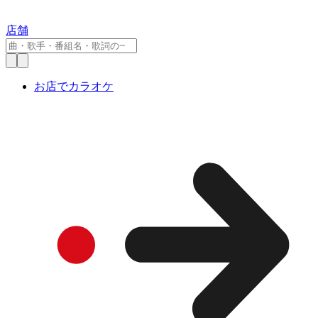
店舗
お店でカラオケ