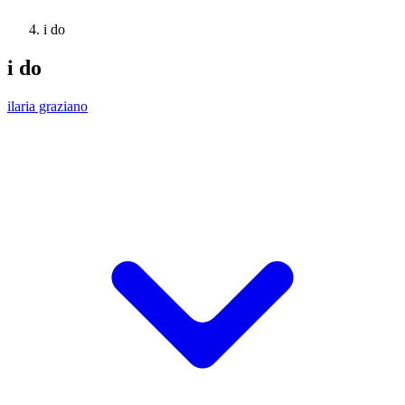
i do
i do
ilaria graziano