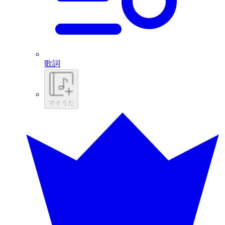
歌詞
マイうた