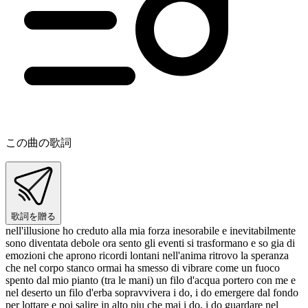
この曲の歌詞
歌詞を贈る
nell'illusione ho creduto alla mia forza inesorabile e inevitabilmente
sono diventata debole ora sento gli eventi si trasformano e so gia di
emozioni che aprono ricordi lontani nell'anima ritrovo la speranza
che nel corpo stanco ormai ha smesso di vibrare come un fuoco
spento dal mio pianto (tra le mani) un filo d'acqua portero con me e
nel deserto un filo d'erba sopravvivera i do, i do emergere dal fondo
per lottare e poi salire in alto piu che mai i do, i do guardare nel