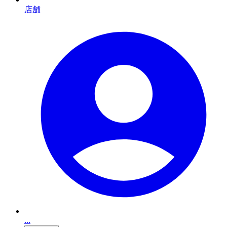
店舗
...