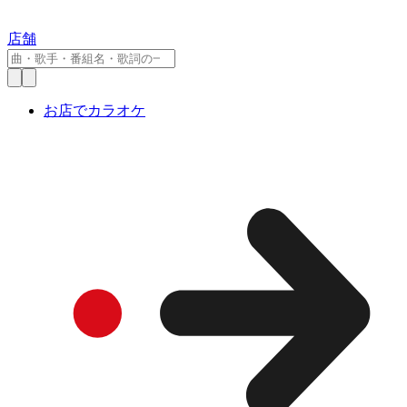
店舗
お店でカラオケ