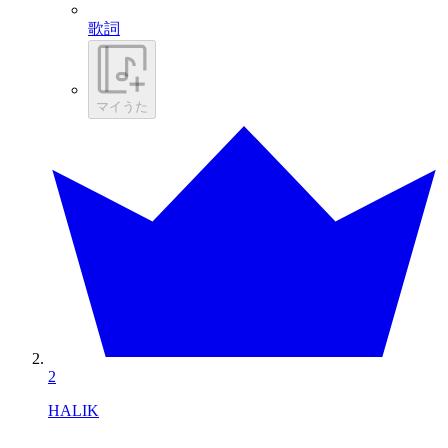
歌詞
マイうた
2
HALIK