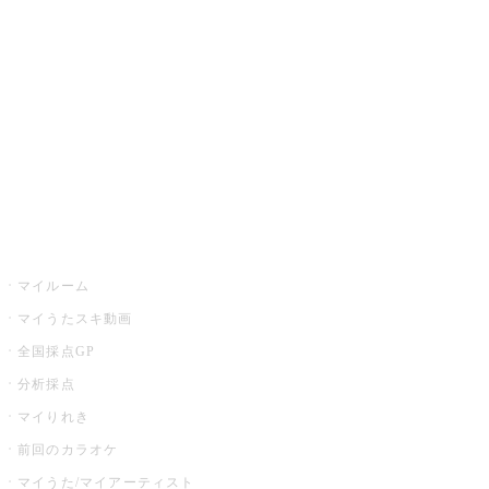
カラオケ楽曲・歌詞検索
カラオケ店舗検索
全国カラオケ大会
イベント・キャンペーン
うたスキ
マイルーム
マイうたスキ動画
全国採点GP
分析採点
マイりれき
前回のカラオケ
マイうた/マイアーティスト