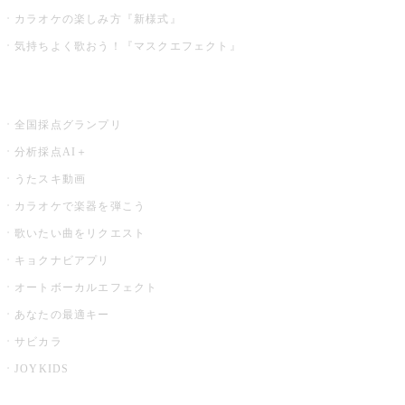
カラオケの楽しみ方『新様式』
気持ちよく歌おう！『マスクエフェクト』
お店でもっと楽しむ
全国採点グランプリ
分析採点AI＋
うたスキ動画
カラオケで楽器を弾こう
歌いたい曲をリクエスト
キョクナビアプリ
オートボーカルエフェクト
あなたの最適キー
サビカラ
JOYKIDS