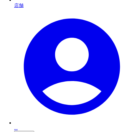
店舗
...