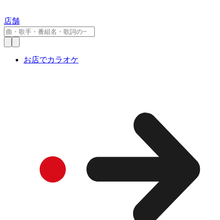
店舗
お店でカラオケ