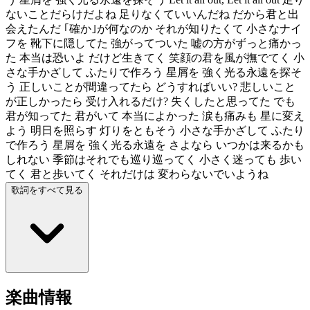
ないことだらけだよね 足りなくていいんだね だから君と出
会えたんだ ｢確か｣が何なのか それが知りたくて 小さなナイ
フを 靴下に隠してた 強がってついた 嘘の方がずっと痛かっ
た 本当は恐いよ だけど生きてく 笑顔の君を風が撫でてく 小
さな手かざして ふたりで作ろう 星屑を 強く光る永遠を探そ
う 正しいことが間違ってたら どうすればいい? 悲しいこと
が正しかったら 受け入れるだけ? 失くしたと思ってた でも
君が知ってた 君がいて 本当によかった 涙も痛みも 星に変え
よう 明日を照らす 灯りをともそう 小さな手かざして ふたり
で作ろう 星屑を 強く光る永遠を さよなら いつかは来るかも
しれない 季節はそれでも巡り巡ってく 小さく迷っても 歩い
てく 君と歩いてく それだけは 変わらないでいようね
歌詞をすべて見る
楽曲情報