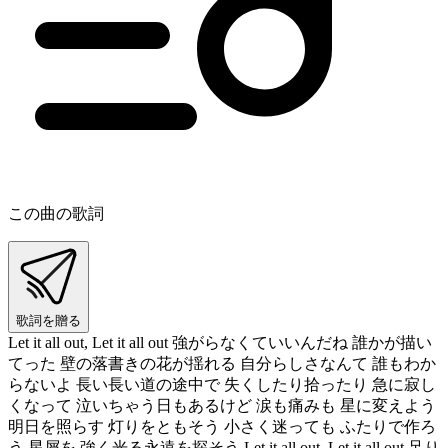
この曲の歌詞
歌詞を贈る
Let it all out, Let it all out 強がらなくていいんだね 誰かが描い
てった 壁の落書きの花が揺れる 自分らしさなんて 誰もわか
らないよ 長い長い道の途中で 失くしたり拾ったり 急に寂し
くなって 泣いちゃう日もあるけど 涙も痛みも 星に変えよう
明日を照らす 灯りをともそう 小さく迷っても ふたりで作ろ
う 星屑を 強く光る永遠を探そう Let it all out, Let it all out 足り