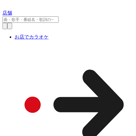
店舗
お店でカラオケ