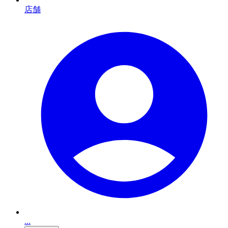
店舗
...