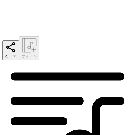
シェア
マイうた