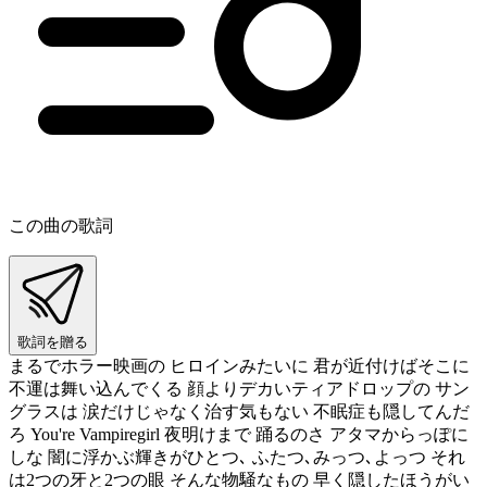
この曲の歌詞
歌詞を贈る
まるでホラー映画の ヒロインみたいに 君が近付けばそこに
不運は舞い込んでくる 顔よりデカいティアドロップの サン
グラスは 涙だけじゃなく治す気もない 不眠症も隠してんだ
ろ You're Vampiregirl 夜明けまで 踊るのさ アタマからっぽに
しな 闇に浮かぶ輝きがひとつ､ ふたつ､みっつ､よっつ それ
は2つの牙と2つの眼 そんな物騒なもの 早く隠したほうがい