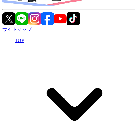
サイトマップ
TOP