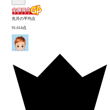
先月の平均点
91
.
614
点