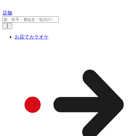
店舗
お店でカラオケ