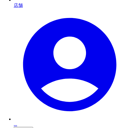
店舗
...