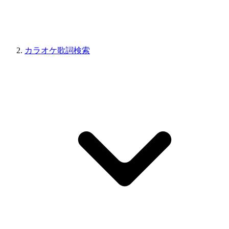
カラオケ歌詞検索