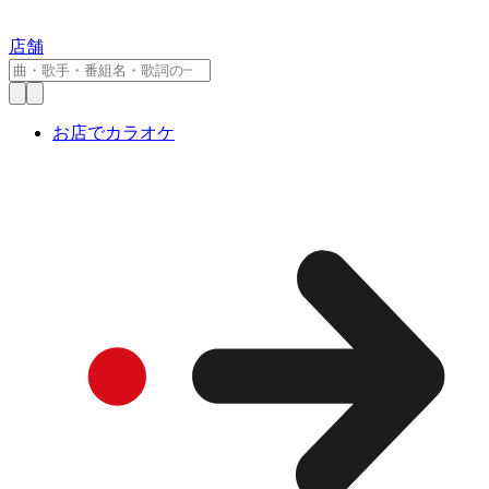
店舗
お店でカラオケ