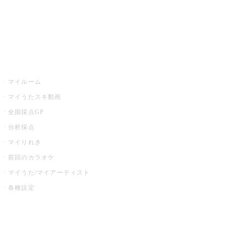
全国カラオケ大会
イベント・キャンペーン
うたスキ
マイルーム
マイうたスキ動画
全国採点GP
分析採点
マイりれき
前回のカラオケ
マイうた/マイアーティスト
各種設定
お店でカラオケ