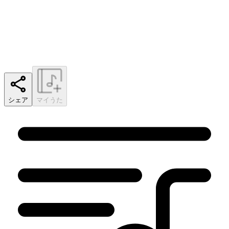
シェア
マイうた