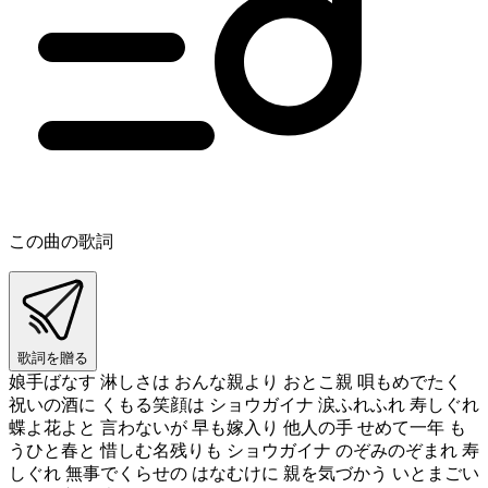
この曲の歌詞
歌詞を贈る
娘手ばなす 淋しさは おんな親より おとこ親 唄もめでたく
祝いの酒に くもる笑顔は ショウガイナ 涙ふれふれ 寿しぐれ
蝶よ花よと 言わないが 早も嫁入り 他人の手 せめて一年 も
うひと春と 惜しむ名残りも ショウガイナ のぞみのぞまれ 寿
しぐれ 無事でくらせの はなむけに 親を気づかう いとまごい