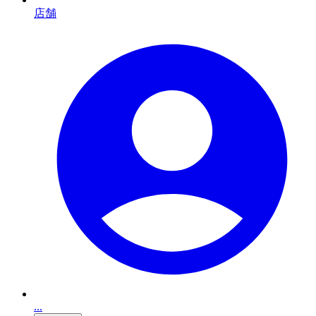
店舗
...