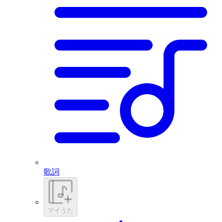
歌詞
マイうた