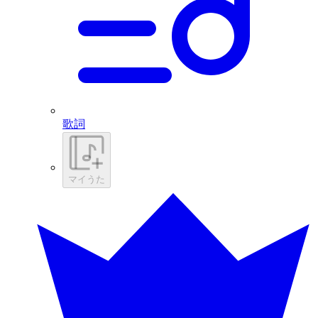
歌詞
マイうた