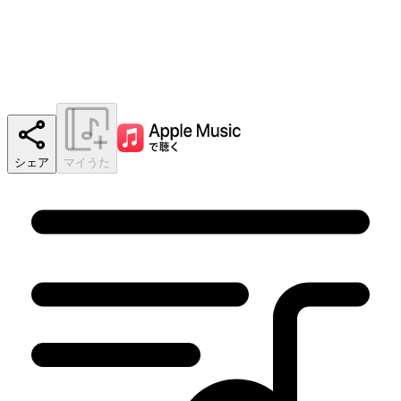
シェア
マイうた