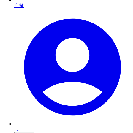
店舗
...