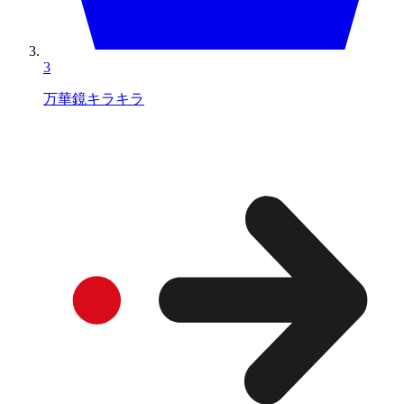
3
万華鏡キラキラ