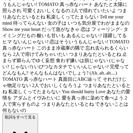
うもんじゃない! TOMATO 真っ赤なハート あなたと太陽に
照らされ 可愛くおいしくなるの 2人で揺れていたいよ つま
りあなたといるとね 私楽しくってたまらない Tell me your
mind 待ってらんない 女の子は いつも気分屋でわがままなの
Show me your heart だって急がなきゃ 恋は フィーリング･ タ
イミングだもの 酸いも甘いも あるんじゃない? 躊躇してる
ヒマ ないんじゃない? 恋はそういうもんじゃない! TOMATO
真っ赤なハート このまま冷蔵庫の隅で 忘れ去られるくらい
なら 2人で溶けてみちゃいたい つまりあなたといるとね 止
まらず膨らんでゆく妄想 食わず嫌いは損じゃない (じゃな
い? じゃない?) いびつなカタチで いいんじゃない? 完璧って
どんなもん? そんなもんはないでしょう? (Ah..ah..ah....)
TOMATO 真っ赤なハート 真面目にABC辿って それだけじ
ゃ物足りない 2人でおいしくなろうよ つまりあなたといると
ね 私楽しくってたまらない You should hurry Love あなたの愛
情を アダムとイヴみたいに 愛を真っ赤に染めて食べよう 2
人で実らすものよ つまりあなたといるとね できないことは
何もないの
歌詞をすべて見る