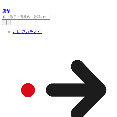
店舗
お店でカラオケ