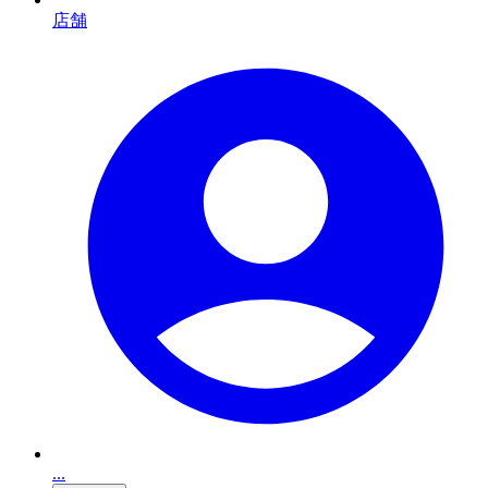
店舗
...