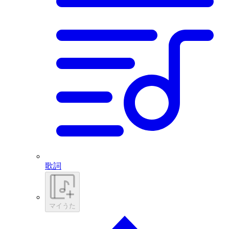
歌詞
マイうた