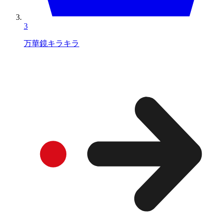
3
万華鏡キラキラ