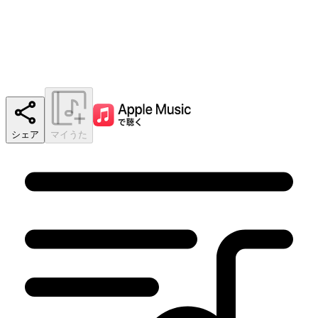
シェア
マイうた