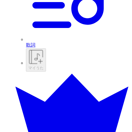
歌詞
マイうた