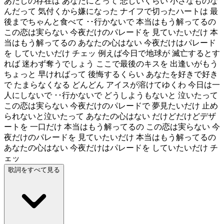
あたしの存在は あなたにとって 悲しいくらい 小さなものな
んだって 気付くから嫌になった ナイフで切ったハートは 最
後までちゃんと食べて ･･行かないで 本当はもう解ってるの
この恋は実らない 今夜だけのパレードを 見ていたいだけ 本
当はもう解ってるの あなたの心はない 今夜だけはパレード
を していたいだけ チェッ 例えば今日で地球が 滅亡するとす
れば 迷わず奪うでしょう ここで最後のキスを 出逢いがもう
ちょっと 早ければって 後悔するくらい あなたを好きで好き
で たまらなくなる どんどん アイスが溶けてゆくわ 今日は一
人にしないで ･･行かないで どうしようもないと 泣いたって
この恋は実らない 今夜だけのパレードで 夢見たいだけ 止め
られないと泣いたって あなたの心はない だけどだけどデザ
ートを 一口だけ 本当はもう解ってるの この恋は実らない 今
夜だけのパレードを 見ていたいだけ 本当はもう解ってるの
あなたの心はない 今夜だけはパレードを していたいだけ チ
ェッ
歌詞をすべて見る