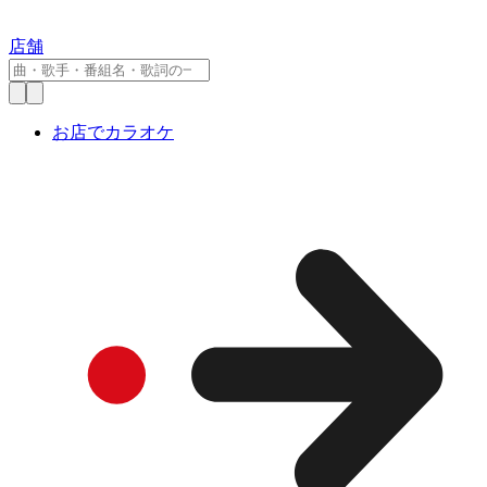
店舗
お店でカラオケ