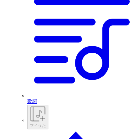
歌詞
マイうた