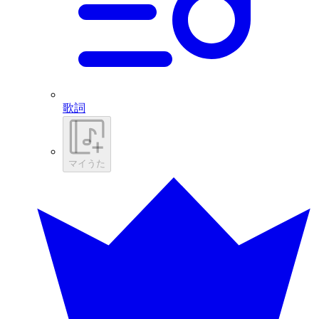
歌詞
マイうた