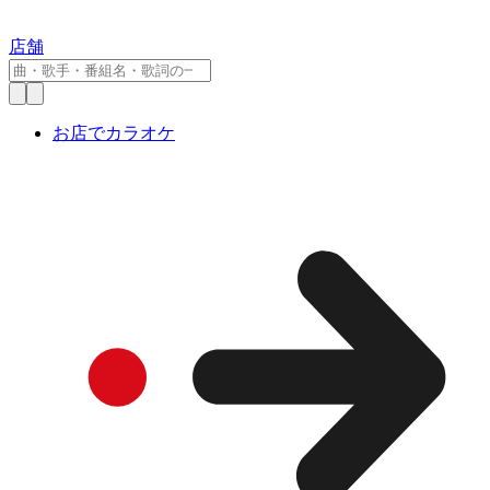
店舗
お店でカラオケ