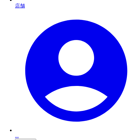
店舗
...