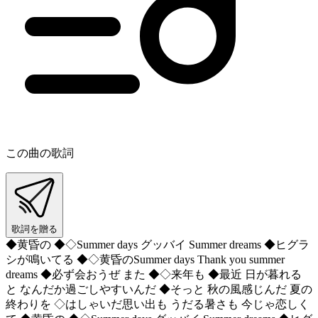
この曲の歌詞
歌詞を贈る
◆黄昏の ◆◇Summer days グッバイ Summer dreams ◆ヒグラ
シが鳴いてる ◆◇黄昏のSummer days Thank you summer
dreams ◆必ず会おうぜ また ◆◇来年も ◆最近 日が暮れる
と なんだか過ごしやすいんだ ◆そっと 秋の風感じんだ 夏の
終わりを ◇はしゃいだ思い出も うだる暑さも 今じゃ恋しく