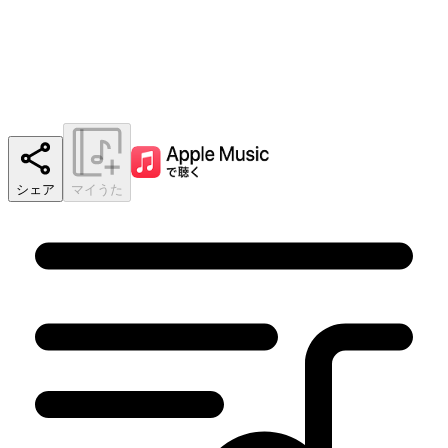
シェア
マイうた