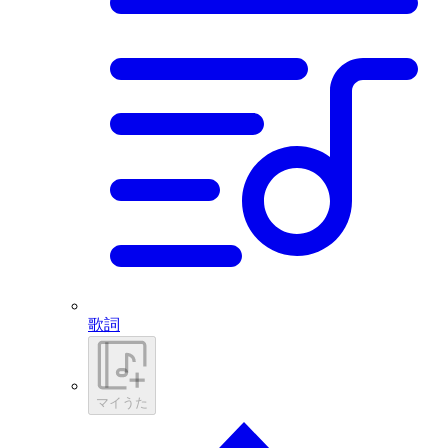
歌詞
マイうた