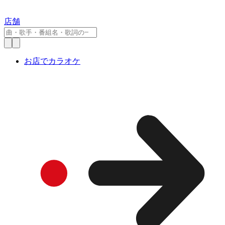
店舗
お店でカラオケ