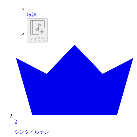
歌詞
マイうた
2
シンタイルァン