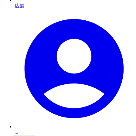
店舗
...