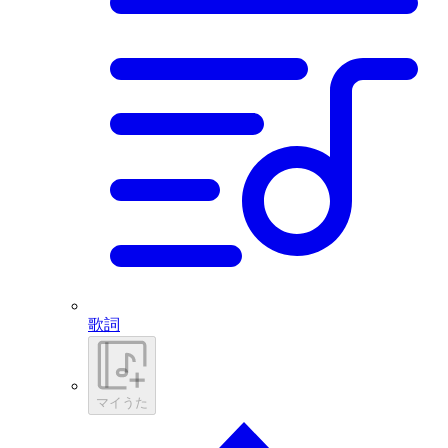
歌詞
マイうた