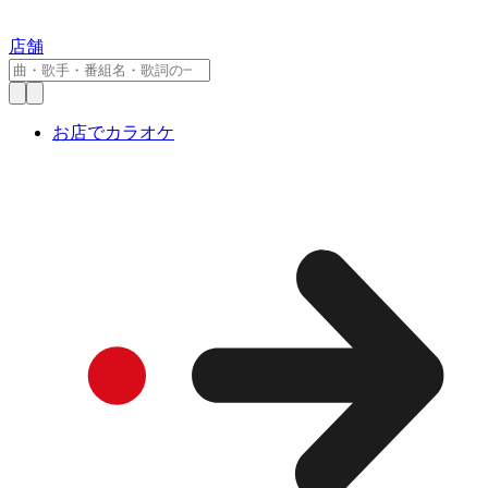
店舗
お店でカラオケ