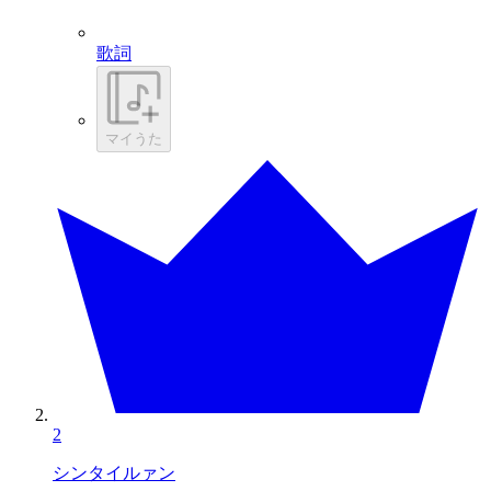
歌詞
マイうた
2
シンタイルァン