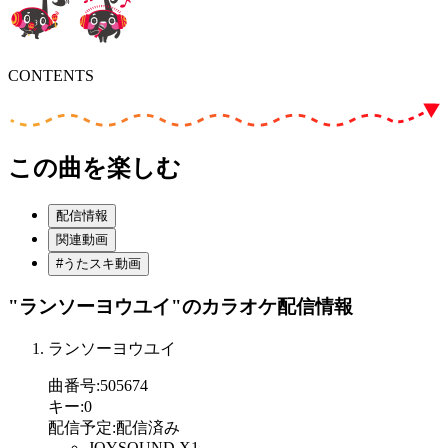
CONTENTS
この曲を楽しむ
配信情報
関連動画
#うたスキ動画
"ランソーヨウユイ"
のカラオケ配信情報
ランソーヨウユイ
曲番号
:
505674
キー
:
0
配信予定
:
配信済み
JOYSOUND X1