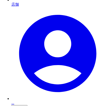
店舗
...