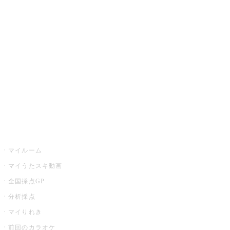
カラオケ楽曲・歌詞検索
カラオケ店舗検索
全国カラオケ大会
イベント・キャンペーン
うたスキ
マイルーム
マイうたスキ動画
全国採点GP
分析採点
マイりれき
前回のカラオケ