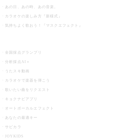
あの日、あの時、あの音楽。
カラオケの楽しみ方『新様式』
気持ちよく歌おう！『マスクエフェクト』
お店でもっと楽しむ
全国採点グランプリ
分析採点AI＋
うたスキ動画
カラオケで楽器を弾こう
歌いたい曲をリクエスト
キョクナビアプリ
オートボーカルエフェクト
あなたの最適キー
サビカラ
JOYKIDS