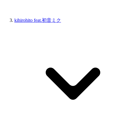
kihirohito feat.初音ミク