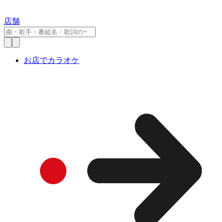
店舗
お店でカラオケ