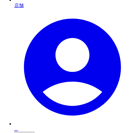
店舗
...