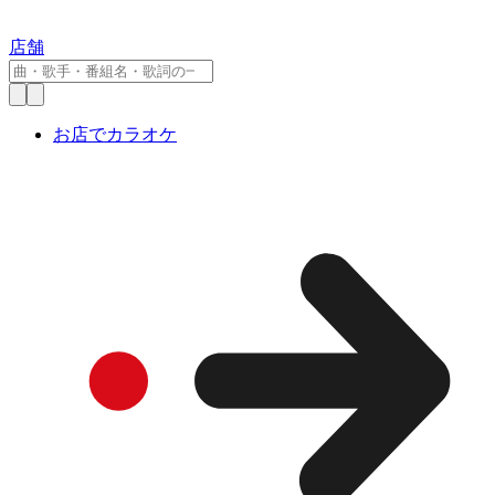
店舗
お店でカラオケ