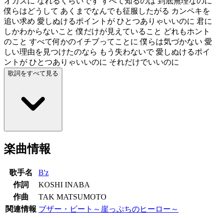
オカズに なれるくらいです すべて知るのは 到底無理なのに
僕らはどうして あくまでなんでも征服したがる カンペキを
追い求め 愛しぬけるポイントが ひとつありゃいいのに 君に
しかわからないこと 僕だけが見えていること どれもホント
のこと すべて何かのイチブってことに 僕らは気づかない 愛
しい理由を見つけたのなら もう失わないで 愛しぬけるポイ
ントが ひとつありゃいいのに それだけでいいのに
歌詞をすべて見る
楽曲情報
歌手名
B'z
作詞
KOSHI INABA
作曲
TAK MATSUMOTO
関連情報
ブザー・ビート～崖っぷちのヒーロー～