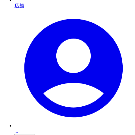
店舗
...