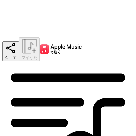
シェア
マイうた