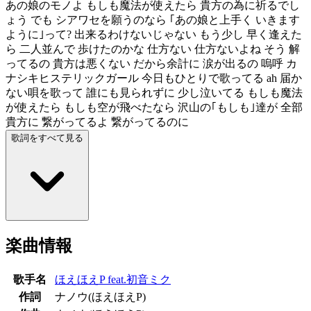
あの娘のモノよ もしも魔法が使えたら 貴方の為に祈るでし
ょう でも シアワセを願うのなら ｢あの娘と上手く いきます
ように｣って? 出来るわけないじゃない もう少し 早く逢えた
ら 二人並んで 歩けたのかな 仕方ない 仕方ないよね そう 解
ってるの 貴方は悪くない だから余計に 涙が出るの 嗚呼 カ
ナシキヒステリックガール 今日もひとりで歌ってる ah 届か
ない唄を歌って 誰にも見られずに 少し泣いてる もしも魔法
が使えたら もしも空が飛べたなら 沢山の｢もしも｣達が 全部
貴方に 繋がってるよ 繋がってるのに
歌詞をすべて見る
楽曲情報
歌手名
ほえほえP feat.初音ミク
作詞
ナノウ(ほえほえP)