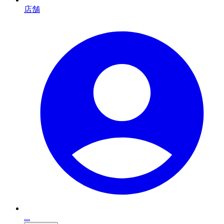
店舗
...