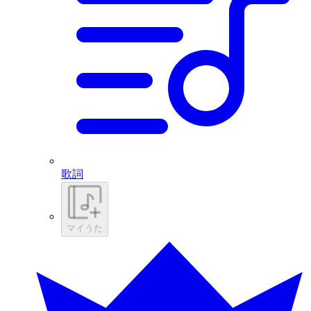
歌詞
マイうた