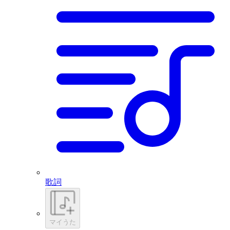
歌詞
マイうた