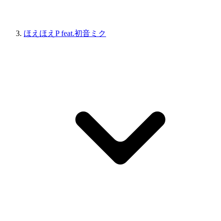
ほえほえP feat.初音ミク