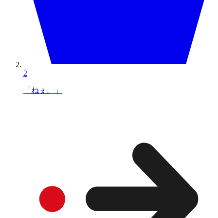
2
「ねぇ。」