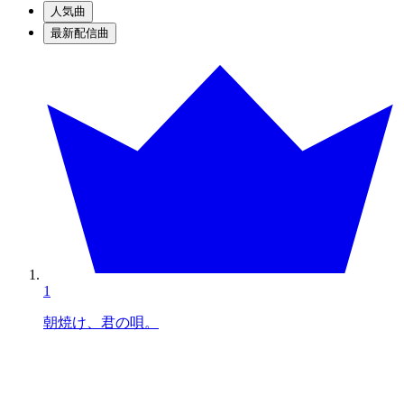
人気曲
最新配信曲
1
朝焼け、君の唄。