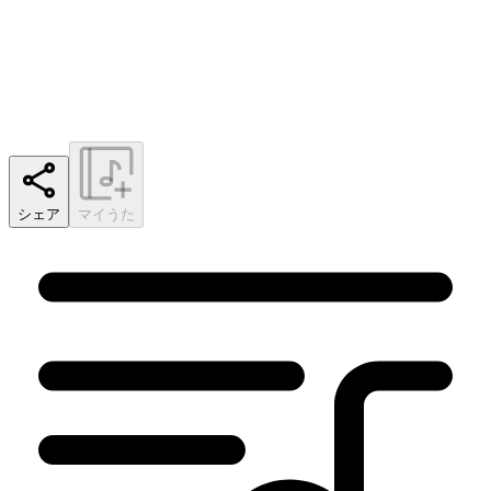
シェア
マイうた