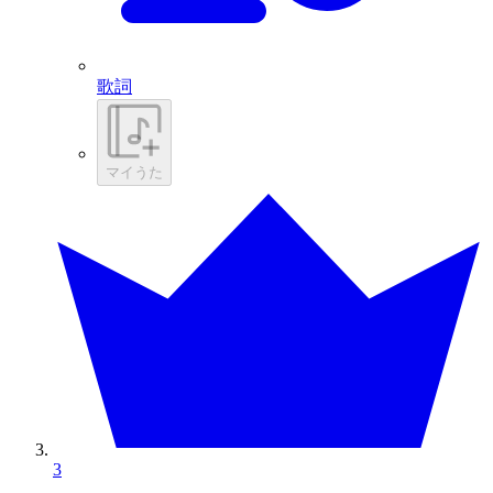
歌詞
マイうた
3