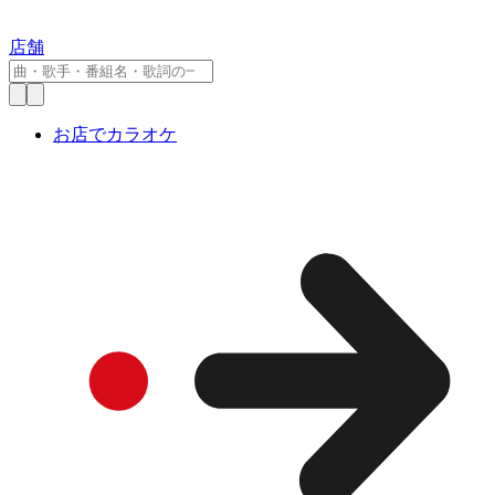
店舗
お店でカラオケ