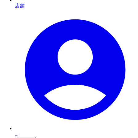
店舗
...