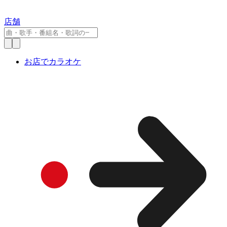
店舗
お店でカラオケ