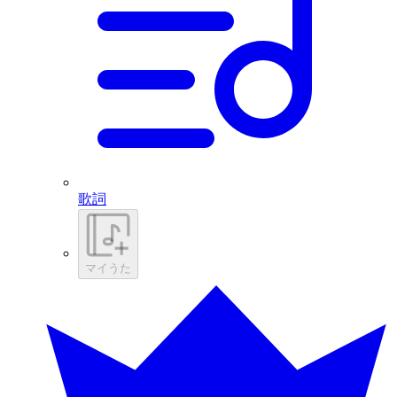
歌詞
マイうた