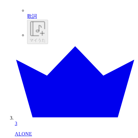
歌詞
マイうた
3
ALONE