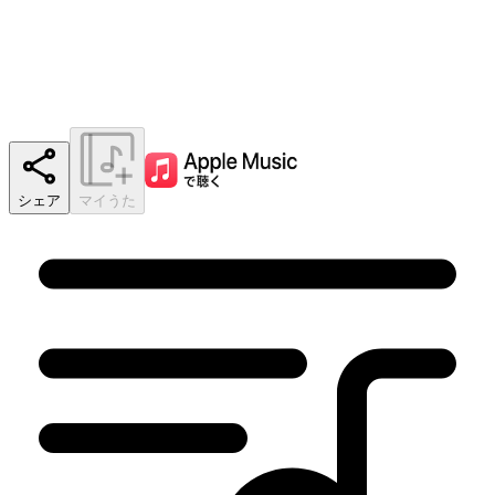
シェア
マイうた