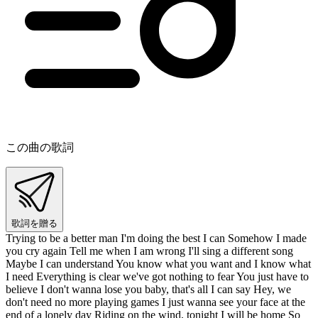
この曲の歌詞
歌詞を贈る
Trying to be a better man I'm doing the best I can Somehow I made
you cry again Tell me when I am wrong I'll sing a different song
Maybe I can understand You know what you want and I know what
I need Everything is clear we've got nothing to fear You just have to
believe I don't wanna lose you baby, that's all I can say Hey, we
don't need no more playing games I just wanna see your face at the
end of a lonely day Riding on the wind, tonight I will be home So