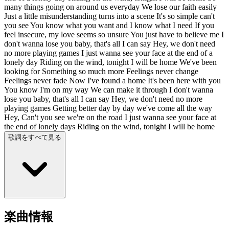
many things going on around us everyday We lose our faith easily
Just a little misunderstanding turns into a scene It's so simple can't
you see You know what you want and I know what I need If you
feel insecure, my love seems so unsure You just have to believe me I
don't wanna lose you baby, that's all I can say Hey, we don't need
no more playing games I just wanna see your face at the end of a
lonely day Riding on the wind, tonight I will be home We've been
looking for Something so much more Feelings never change
Feelings never fade Now I've found a home It's been here with you
You know I'm on my way We can make it through I don't wanna
lose you baby, that's all I can say Hey, we don't need no more
playing games Getting better day by day we've come all the way
Hey, Can't you see we're on the road I just wanna see your face at
the end of lonely days Riding on the wind, tonight I will be home
歌詞をすべて見る
楽曲情報