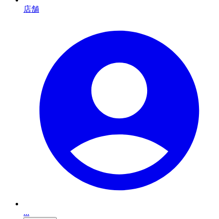
店舗
...