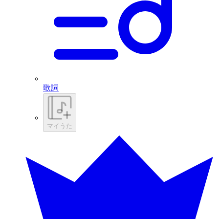
歌詞
マイうた