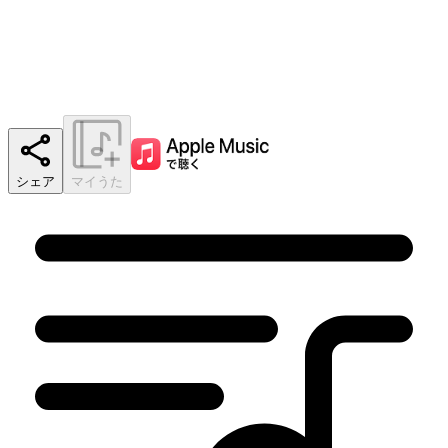
シェア
マイうた