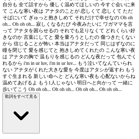
自分も 全て話すから 優しく温めてほしいの 今すぐ会いに来
て こんな寒い夜は アナタのことが 恋しくて 恋しくて ただ
そばにいて ぎゅっと抱きしめて それだけで幸せなの Oh oh
oh... Oh oh oh... 寂しくなるたび 今夜みたいに ワガママを言
って アナタを困らせるの それでも足りなくて どれくらい好
きなのか 言葉にしてと 愛を量ろうとしたの 傷つきたくない
から 信じることが怖い 本当はアナタだって 同じはずなのに
瞳を閉じて 愛を感じてと 抱きしめてくれたの こんな寒い夜
は アナタの胸で 温もりを感じるの どんな夜だって 包んでく
れるから i'm in ur luv, i'm in ur luv... もう泣いてなんていられ
ない アナタがくれた大きな愛を 今度はアタシが返すわ もう
すぐ生まれる 新しい命へと どんな寒い夜も 心配ないからね
温めてあげるよ もう1人じゃない 明日へと向かって 一緒に
歩いてこう Oh oh oh... Oh oh oh... Oh oh oh... Oh oh oh...
歌詞をすべて見る