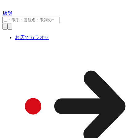
店舗
お店でカラオケ