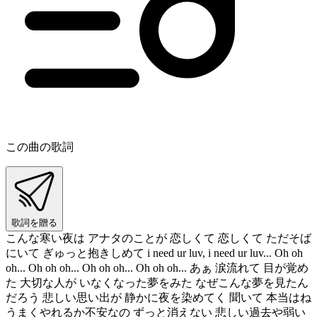
この曲の歌詞
歌詞を贈る
こんな寒い夜は アナタのことが 恋しくて 恋しくて ただそば
にいて ぎゅっと抱きしめて i need ur luv, i need ur luv... Oh oh
oh... Oh oh oh... Oh oh oh... Oh oh oh... あぁ 涙流れて 目が覚め
た 大切な人が いなくなった夢をみた なぜこんな夢を見たん
だろう 悲しい思い出が 静かに夜を染めてく 聞いて 本当はね
うまくやれるか不安なの ずっと消えない 悲しい過去や弱い