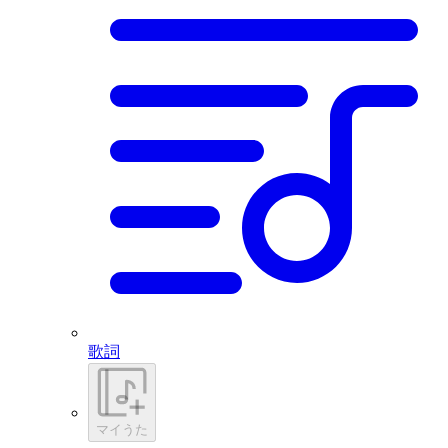
歌詞
マイうた