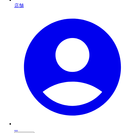
店舗
...