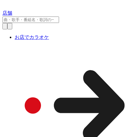
店舗
お店でカラオケ