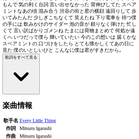
もんで 気の利く台詞 言い出せなかった 背伸びしてた スペア
ミントなあの頃 混み合う 渋谷の街と君の横顔 遠回りして 歩
いてみたんだ 少しぎこちなくて 笑えたね 下り電車を 待つ僕
の手には 飲みかけのサイダー 泡の音が 頼りなく弾けた 忙し
くて 言い訳ばかりゴメンね たまには荷物まとめて 何処か遠
くへ いつだって僕ら 輝いていたい 今のこの想いは 届くかな
スペアミントの 口づけをしたら とても懐かしくてあの日に
見た 僕のいとしいひと こんなに僕は君がすきだから｡
歌詞をすべて見る
楽曲情報
歌手名
Every Little Thing
作詞
Mitsuru Igarashi
作曲
Mitsuru Igarashi