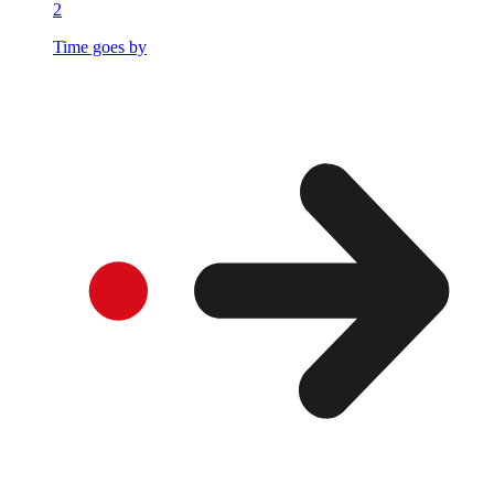
2
Time goes by