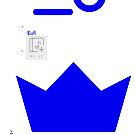
歌詞
マイうた