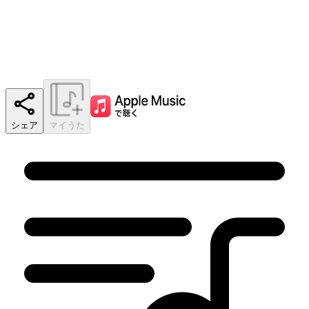
シェア
マイうた