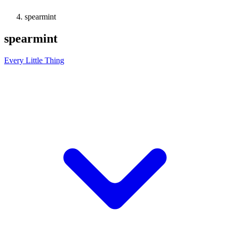
spearmint
spearmint
Every Little Thing