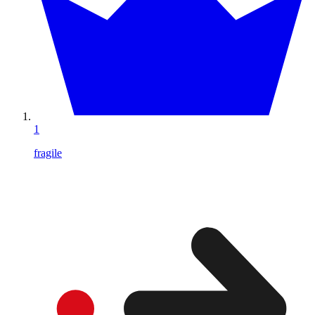
1
fragile