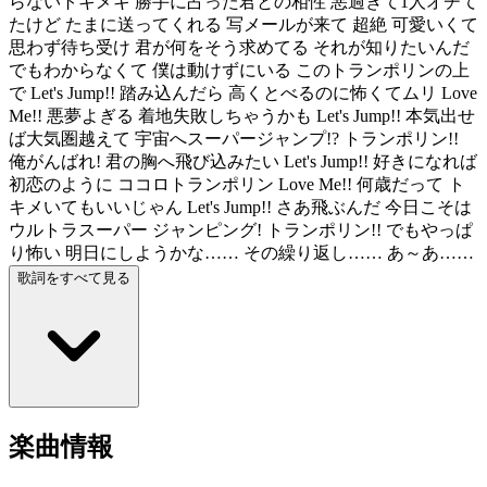
らないトキメキ 勝手に占った君との相性 悪過ぎて1人オチて
たけど たまに送ってくれる 写メールが来て 超絶 可愛いくて
思わず待ち受け 君が何をそう求めてる それが知りたいんだ
でもわからなくて 僕は動けずにいる このトランポリンの上
で Let's Jump!! 踏み込んだら 高くとべるのに怖くてムリ Love
Me!! 悪夢よぎる 着地失敗しちゃうかも Let's Jump!! 本気出せ
ば大気圏越えて 宇宙へスーパージャンプ!? トランポリン!!
俺がんばれ! 君の胸へ飛び込みたい Let's Jump!! 好きになれば
初恋のように ココロトランポリン Love Me!! 何歳だって ト
キメいてもいいじゃん Let's Jump!! さあ飛ぶんだ 今日こそは
ウルトラスーパー ジャンピング! トランポリン!! でもやっぱ
り怖い 明日にしようかな…… その繰り返し…… あ～あ……
歌詞をすべて見る
楽曲情報