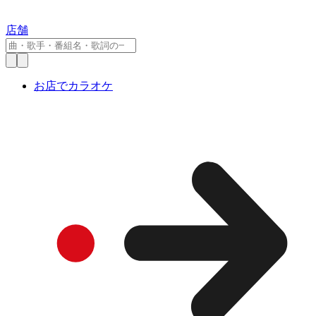
店舗
お店でカラオケ