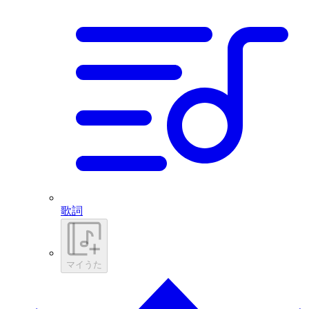
歌詞
マイうた