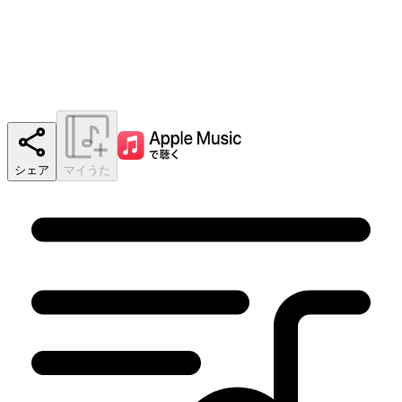
シェア
マイうた