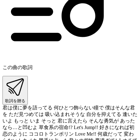
この曲の歌詞
歌詞を贈る
君は僕に夢を語ってる 何ひとつ飾らない瞳で 僕はそんな君
を ただ見つめては 吸い込まれそうな 自分を抑えてる 逢いた
いよ もっと いま そっと 君に言えたら そんな勇気が あった
なら…と凹むよ 草食系の宿命!? Let's Jump!! 好きになれば初
恋のように ココロトランポリン Love Me!! 何歳だって 変わ