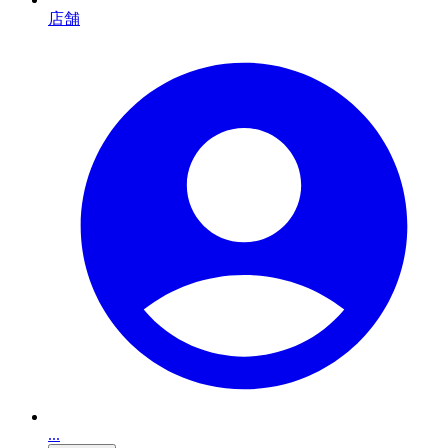
店舗
...