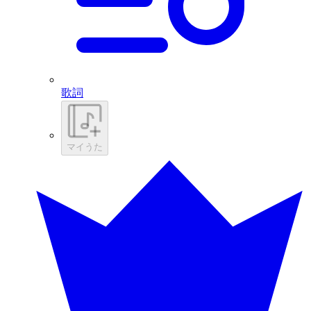
歌詞
マイうた