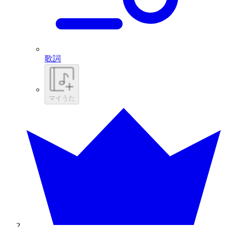
歌詞
マイうた