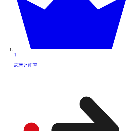
1
恋音と雨空