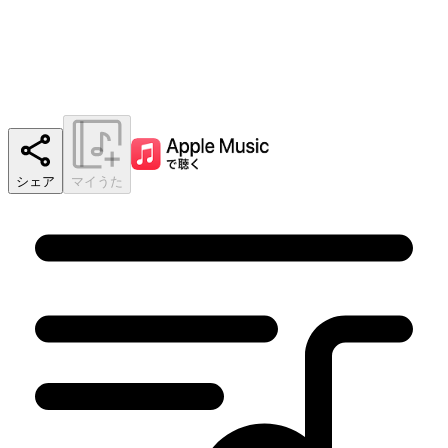
シェア
マイうた