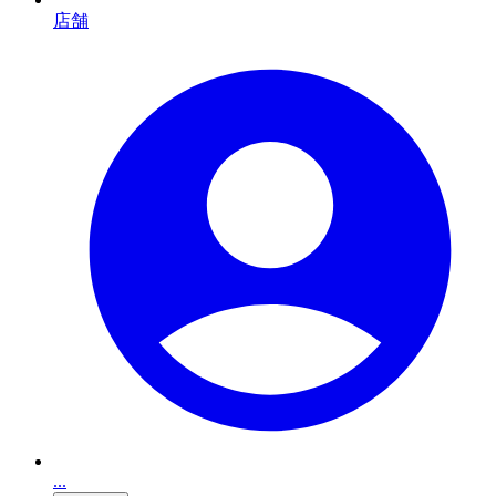
店舗
...