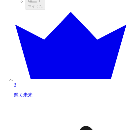
マイうた
3
輝く未来