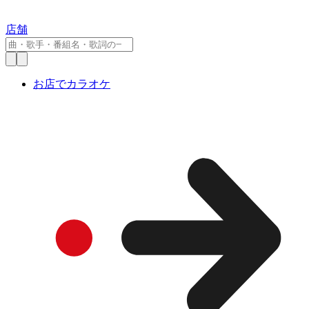
店舗
お店でカラオケ