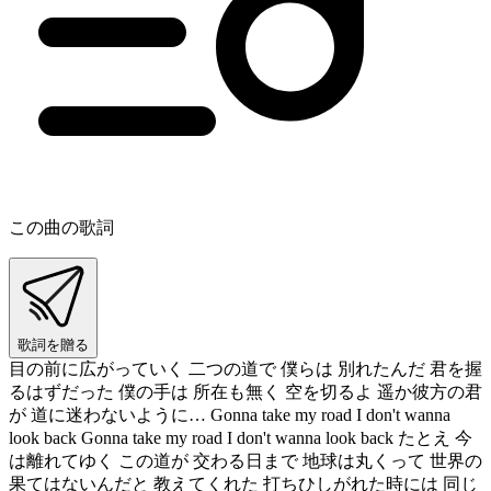
この曲の歌詞
歌詞を贈る
目の前に広がっていく 二つの道で 僕らは 別れたんだ 君を握
るはずだった 僕の手は 所在も無く 空を切るよ 遥か彼方の君
が 道に迷わないように… Gonna take my road I don't wanna
look back Gonna take my road I don't wanna look back たとえ 今
は離れてゆく この道が 交わる日まで 地球は丸くって 世界の
果てはないんだと 教えてくれた 打ちひしがれた時には 同じ