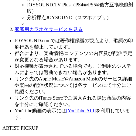
JOYSOUND.TV Plus（PS4®/PS5®後方互換機能対
応）
分析採点JOYSOUND（スマホアプリ）
家庭用カラオケサービスを見る
JOYSOUND.comでは著作権保護の観点より、歌詞の印
刷行為を禁止しています。
都合により、楽曲情報/コンテンツの内容及び配信予定
が変更となる場合があります。
対応機種が表示されている場合でも、ご利用のシステ
ムによっては選曲できない場合があります。
リンク先のApple MusicやAmazon Musicのサービス詳細
や楽曲の配信状況については各サービスにて十分にご
確認ください。
リンク先のiTunes Storeでご購入される際は商品の内容
を十分にご確認ください。
YouTube動画の表示には
[YouTube API]
を利用していま
す。
ARTIST PICKUP