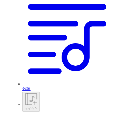
歌詞
マイうた