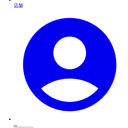
店舗
...