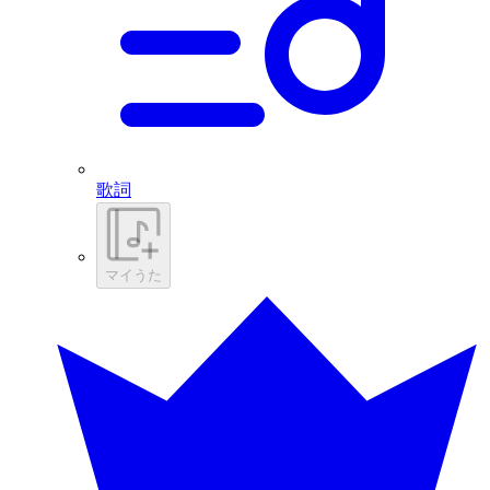
歌詞
マイうた