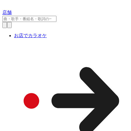
店舗
お店でカラオケ