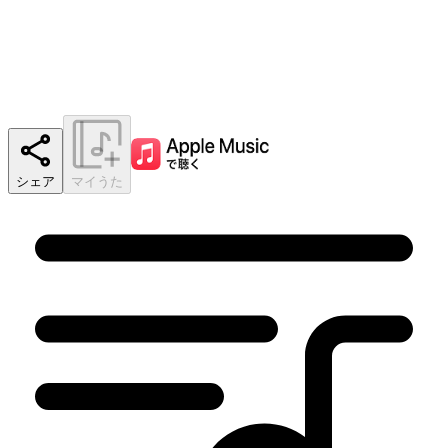
シェア
マイうた