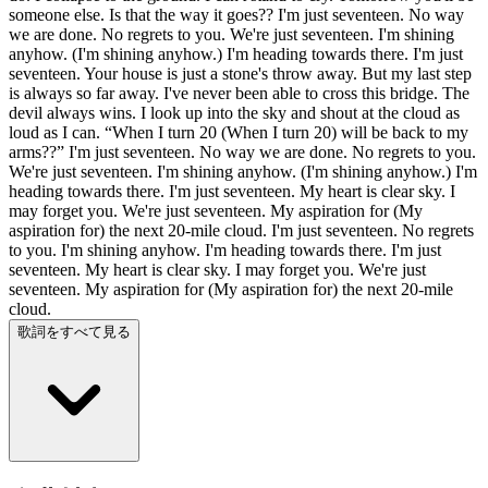
someone else. Is that the way it goes?? I'm just seventeen. No way
we are done. No regrets to you. We're just seventeen. I'm shining
anyhow. (I'm shining anyhow.) I'm heading towards there. I'm just
seventeen. Your house is just a stone's throw away. But my last step
is always so far away. I've never been able to cross this bridge. The
devil always wins. I look up into the sky and shout at the cloud as
loud as I can. “When I turn 20 (When I turn 20) will be back to my
arms??” I'm just seventeen. No way we are done. No regrets to you.
We're just seventeen. I'm shining anyhow. (I'm shining anyhow.) I'm
heading towards there. I'm just seventeen. My heart is clear sky. I
may forget you. We're just seventeen. My aspiration for (My
aspiration for) the next 20-mile cloud. I'm just seventeen. No regrets
to you. I'm shining anyhow. I'm heading towards there. I'm just
seventeen. My heart is clear sky. I may forget you. We're just
seventeen. My aspiration for (My aspiration for) the next 20-mile
cloud.
歌詞をすべて見る