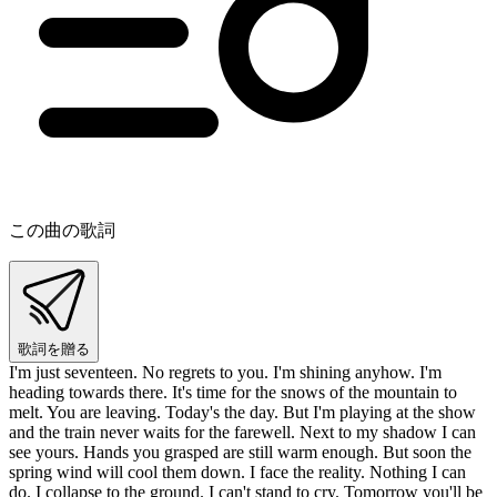
この曲の歌詞
歌詞を贈る
I'm just seventeen. No regrets to you. I'm shining anyhow. I'm
heading towards there. It's time for the snows of the mountain to
melt. You are leaving. Today's the day. But I'm playing at the show
and the train never waits for the farewell. Next to my shadow I can
see yours. Hands you grasped are still warm enough. But soon the
spring wind will cool them down. I face the reality. Nothing I can
do. I collapse to the ground. I can't stand to cry. Tomorrow you'll be