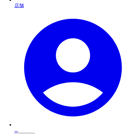
店舗
...