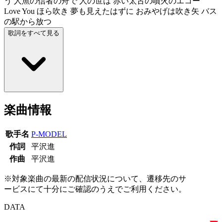
う 人魚の信者の舟で 人の世は 赤い太古の噴火のエコー
Love You ほら吹き 夢も見えたはずに おみやげは吹き矢 バス
の駅から放つ
歌詞をすべて見る
楽曲情報
歌手名
P-MODEL
作詞
平沢進
作曲
平沢進
※対象楽曲の最新の配信状況について、遷移先のサ
ービスにて十分にご確認のうえでご利用ください。
DATA