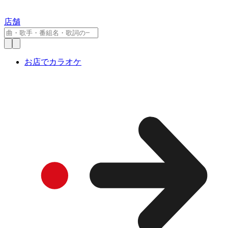
店舗
お店でカラオケ