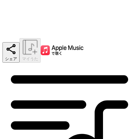
シェア
マイうた