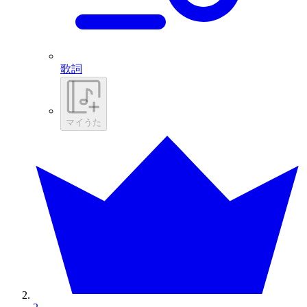
歌詞
マイうた