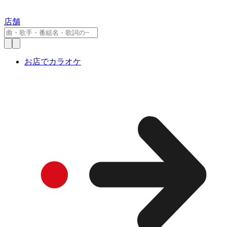
店舗
お店でカラオケ