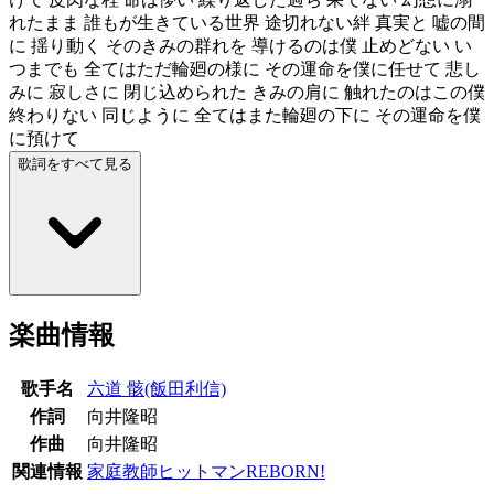
れたまま 誰もが生きている世界 途切れない絆 真実と 嘘の間
に 揺り動く そのきみの群れを 導けるのは僕 止めどない い
つまでも 全てはただ輪廻の様に その運命を僕に任せて 悲し
みに 寂しさに 閉じ込められた きみの肩に 触れたのはこの僕
終わりない 同じように 全てはまた輪廻の下に その運命を僕
に預けて
歌詞をすべて見る
楽曲情報
歌手名
六道 骸(飯田利信)
作詞
向井隆昭
作曲
向井隆昭
関連情報
家庭教師ヒットマンREBORN!