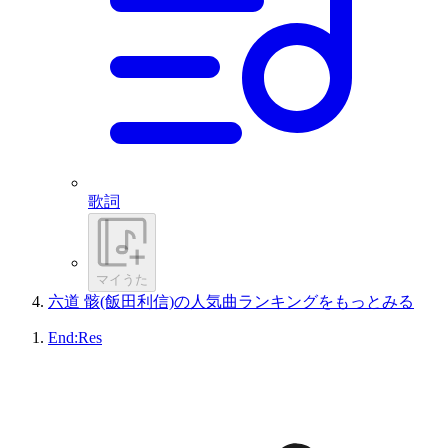
歌詞
マイうた
六道 骸(飯田利信)の人気曲ランキングをもっとみる
End:Res