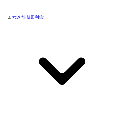
六道 骸(飯田利信)