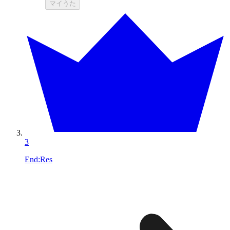
マイうた
3
End:Res