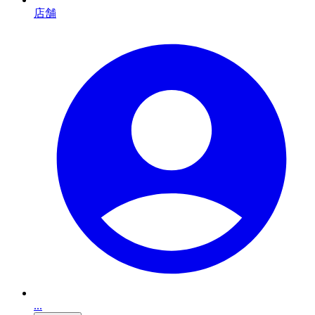
店舗
...