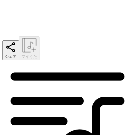
シェア
マイうた