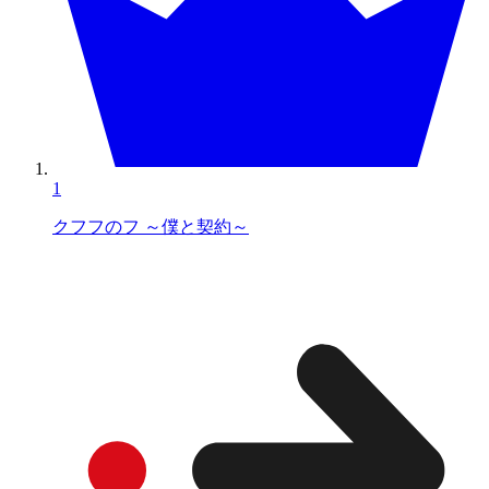
1
クフフのフ ～僕と契約～