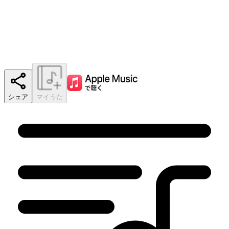
シェア
マイうた