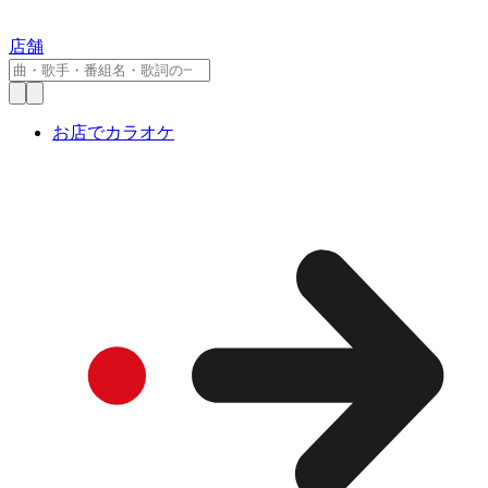
店舗
お店でカラオケ