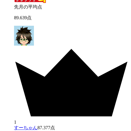
先月の平均点
89
.
639
点
1
すーちゃん
87.377点