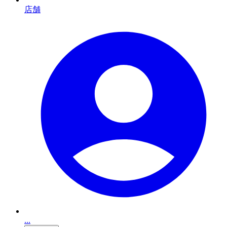
店舗
...