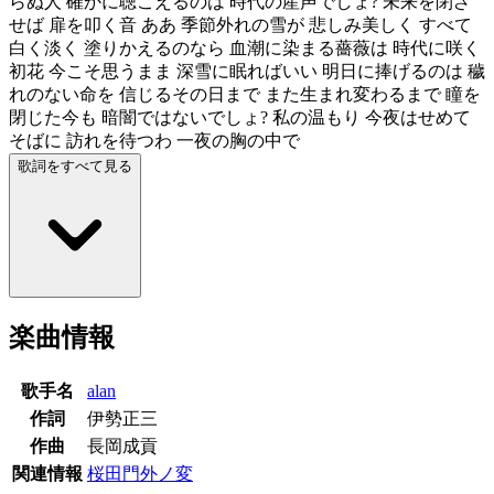
らぬ人 確かに聴こえるのは 時代の産声でしょ? 未来を閉ざ
せば 扉を叩く音 ああ 季節外れの雪が 悲しみ美しく すべて
白く淡く 塗りかえるのなら 血潮に染まる薔薇は 時代に咲く
初花 今こそ思うまま 深雪に眠ればいい 明日に捧げるのは 穢
れのない命を 信じるその日まで また生まれ変わるまで 瞳を
閉じた今も 暗闇ではないでしょ? 私の温もり 今夜はせめて
そばに 訪れを待つわ 一夜の胸の中で
歌詞をすべて見る
楽曲情報
歌手名
alan
作詞
伊勢正三
作曲
長岡成貢
関連情報
桜田門外ノ変