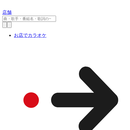
店舗
お店でカラオケ