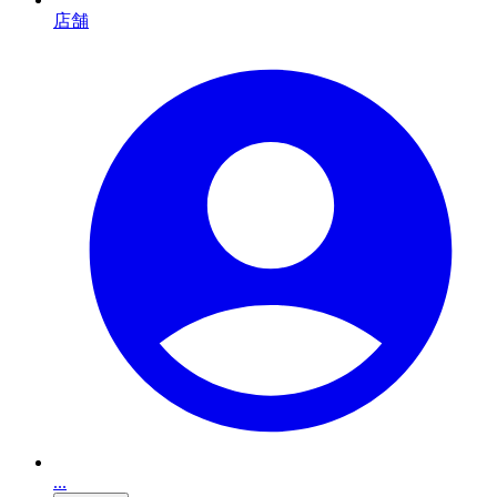
店舗
...