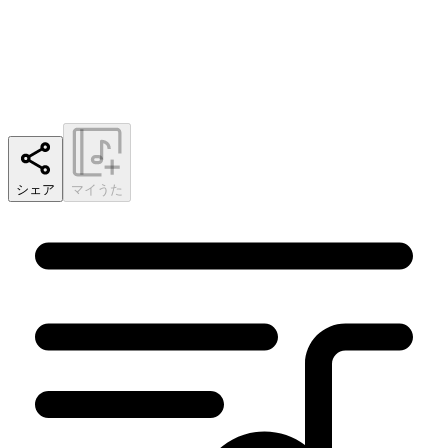
シェア
マイうた