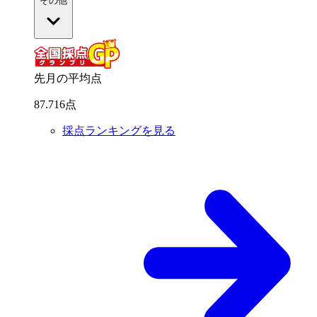
その他
先月の平均点
87
.
716
点
採点ランキングを見る