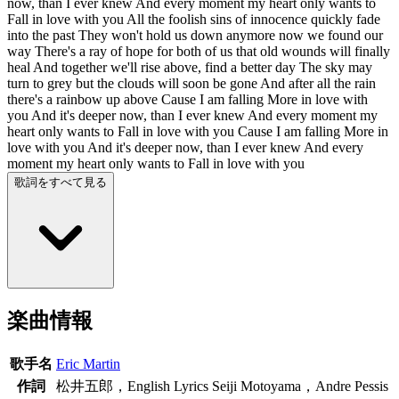
now, than I ever knew And every moment my heart only wants to
Fall in love with you All the foolish sins of innocence quickly fade
into the past They won't hold us down anymore now we found our
way There's a ray of hope for both of us that old wounds will finally
heal And together we'll rise above, find a better day The sky may
turn to grey but the clouds will soon be gone And after all the rain
there's a rainbow up above Cause I am falling More in love with
you And it's deeper now, than I ever knew And every moment my
heart only wants to Fall in love with you Cause I am falling More in
love with you And it's deeper now, than I ever knew And every
moment my heart only wants to Fall in love with you
歌詞をすべて見る
楽曲情報
歌手名
Eric Martin
作詞
松井五郎，English Lyrics Seiji Motoyama，Andre Pessis