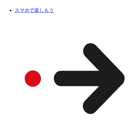
スマホで楽しもう