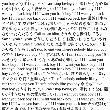
you boy どうすればいい I can't stop loving you 潰れそうな心 願
いが叶うなら あの愛が欲しい I I I I want you back boy I I I I
want you back boy I I I I want you back boy I I I I want you back
boy I I I I want you back boy I I I I want you back boy 最近仕事も
イイ感じで 友達呼び出せば笑い合える 完璧過ぎる世界には
君がいないだけ 愛はいつも側にあったのに 何故に 引き止め
なかったんだろう Call me an idiot そう今でも後悔してるよ
Say ei yeah ei yeah どうして どうして お互いもっと 思いやれ
ていたら ei yeah ei yeah あなたは上手に笑えているの? Uh 私
がいなくても I can't stop loving you There's nobody like you boy
今でも I love you boy どうすればいい I can't stop loving you 潰
れそうな心 願いが叶うなら あの愛が欲しい I I I I want you
back boy I I I I want you back boy I I I I want you back boy I I I I
want you back boy I I I I want you back boy I I I I want you back
boy 戻らない あの日々に ただ伝えたい 君の映らない世界は
モノクロで 何の意味もない There's nobody nobody like you I
can't stop loving you There's nobody like you boy 今でも I love
you boy どうすればいい I can't stop loving you 潰れそうな心 願
いが叶うなら あの愛が欲しい I I I I want you back boy I I I I
want you back boy I I I I want you back boy I I I I want you back
boy I I I I want you back boy I I I I want you back boy 君の感触が
蘇ると 今でもまだ痛みが走るの 君以外を愛すること