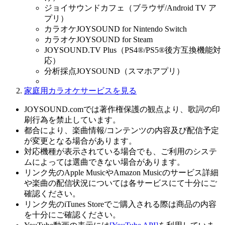
ジョイサウンドカフェ（ブラウザ/Android TV ア
プリ）
カラオケJOYSOUND for Nintendo Switch
カラオケJOYSOUND for Steam
JOYSOUND.TV Plus（PS4®/PS5®後方互換機能対
応）
分析採点JOYSOUND（スマホアプリ）
家庭用カラオケサービスを見る
JOYSOUND.comでは著作権保護の観点より、歌詞の印
刷行為を禁止しています。
都合により、楽曲情報/コンテンツの内容及び配信予定
が変更となる場合があります。
対応機種が表示されている場合でも、ご利用のシステ
ムによっては選曲できない場合があります。
リンク先のApple MusicやAmazon Musicのサービス詳細
や楽曲の配信状況については各サービスにて十分にご
確認ください。
リンク先のiTunes Storeでご購入される際は商品の内容
を十分にご確認ください。