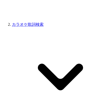
カラオケ歌詞検索