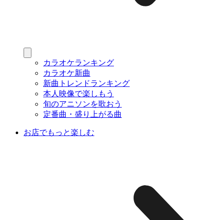
カラオケランキング
カラオケ新曲
新曲トレンドランキング
本人映像で楽しもう
旬のアニソンを歌おう
定番曲・盛り上がる曲
お店でもっと楽しむ