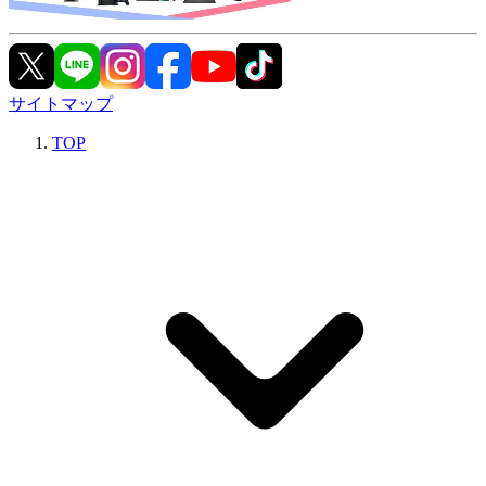
サイトマップ
TOP