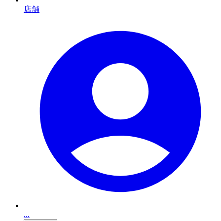
店舗
...