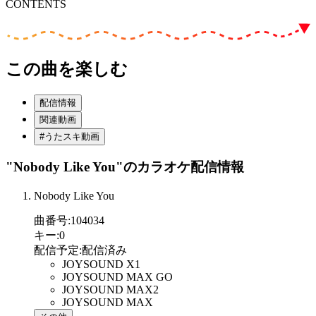
CONTENTS
この曲を楽しむ
配信情報
関連動画
#うたスキ動画
"Nobody Like You"
のカラオケ配信情報
Nobody Like You
曲番号
:
104034
キー
:
0
配信予定
:
配信済み
JOYSOUND X1
JOYSOUND MAX GO
JOYSOUND MAX2
JOYSOUND MAX