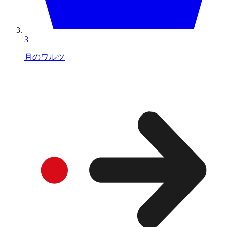
3
月のワルツ