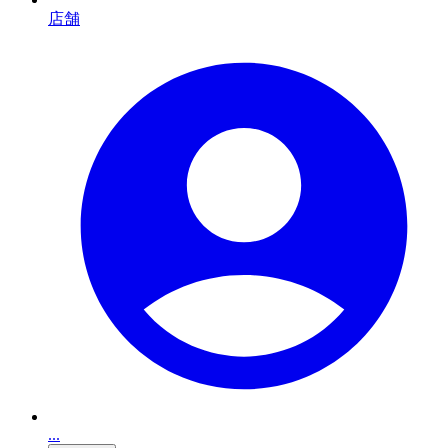
店舗
...