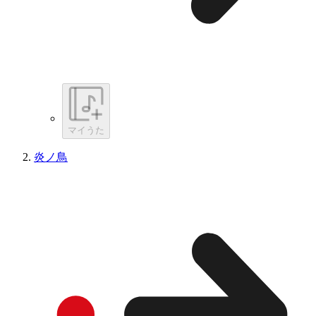
マイうた
炎ノ鳥