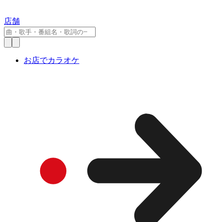
店舗
お店でカラオケ