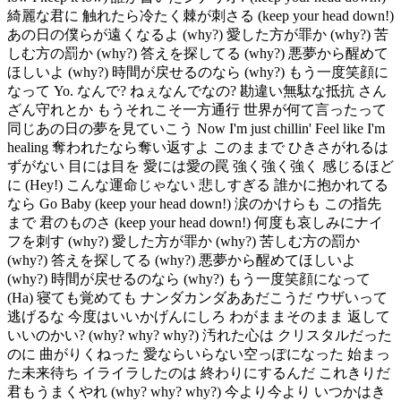
綺麗な君に 触れたら冷たく棘が刺さる (keep your head down!)
あの日の僕らが遠くなるよ (why?) 愛した方が罪か (why?) 苦
しむ方の罰か (why?) 答えを探してる (why?) 悪夢から醒めて
ほしいよ (why?) 時間が戻せるのなら (why?) もう一度笑顔に
なって Yo. なんで? ねぇなんでなの? 勘違い無駄な抵抗 さん
ざん守れとか もうそれこそ一方通行 世界が何て言ったって
同じあの日の夢を見ていこう Now I'm just chillin' Feel like I'm
healing 奪われたなら奪い返すよ このままで ひきさがれるは
ずがない 目には目を 愛には愛の罠 強く強く強く 感じるほど
に (Hey!) こんな運命じゃない 悲しすぎる 誰かに抱かれてる
なら Go Baby (keep your head down!) 涙のかけらも この指先
まで 君のものさ (keep your head down!) 何度も哀しみにナイ
フを刺す (why?) 愛した方が罪か (why?) 苦しむ方の罰か
(why?) 答えを探してる (why?) 悪夢から醒めてほしいよ
(why?) 時間が戻せるのなら (why?) もう一度笑顔になって
(Ha) 寝ても覚めても ナンダカンダああだこうだ ウザいって
逃げるな 今度はいいかげんにしろ わがままそのまま 返して
いいのかい? (why? why? why?) 汚れた心は クリスタルだった
のに 曲がりくねった 愛ならいらない空っぽになった 始まっ
た未来待ち イライラしたのは 終わりにするんだ これきりだ
君もうまくやれ (why? why? why?) 今より今より いつかはき