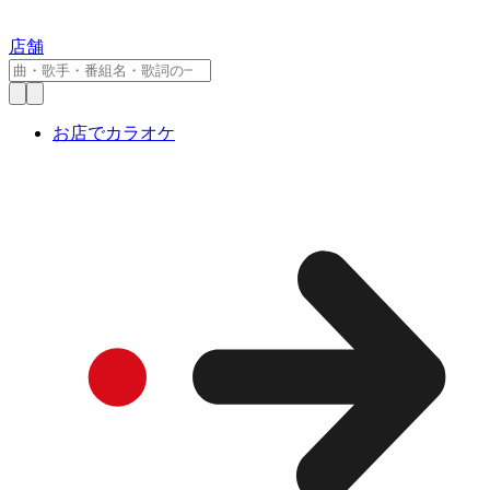
店舗
お店でカラオケ