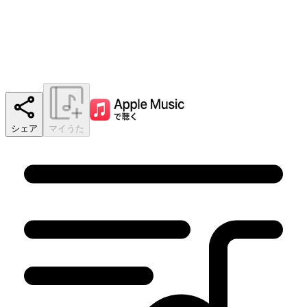
シェア
マイうた