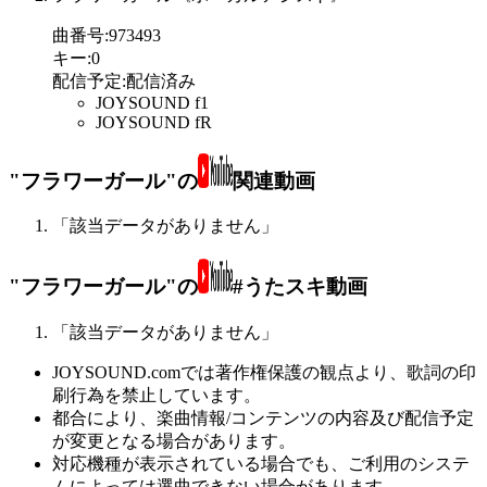
曲番号
:
973493
キー
:
0
配信予定
:
配信済み
JOYSOUND f1
JOYSOUND fR
"フラワーガール"の
関連動画
「該当データがありません」
"フラワーガール"の
#うたスキ動画
「該当データがありません」
JOYSOUND.comでは著作権保護の観点より、歌詞の印
刷行為を禁止しています。
都合により、楽曲情報/コンテンツの内容及び配信予定
が変更となる場合があります。
対応機種が表示されている場合でも、ご利用のシステ
ムによっては選曲できない場合があります。