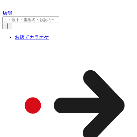
店舗
お店でカラオケ