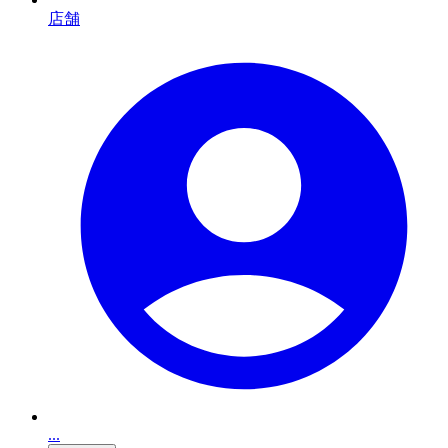
店舗
...