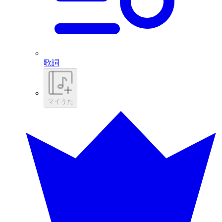
歌詞
マイうた