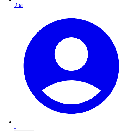
店舗
...