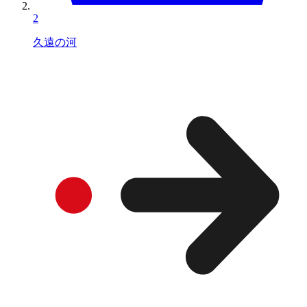
2
久遠の河