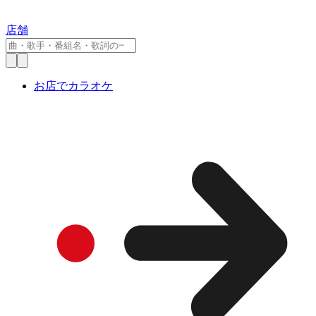
店舗
お店でカラオケ