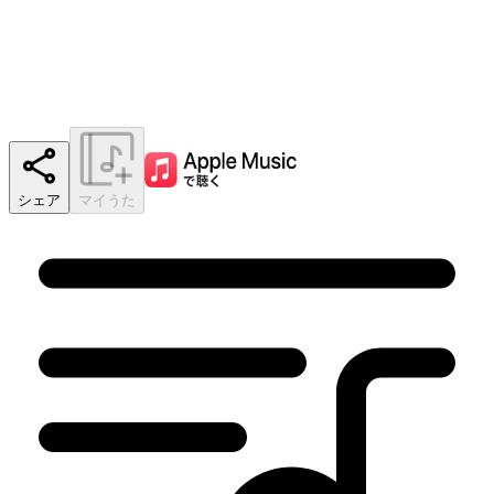
シェア
マイうた