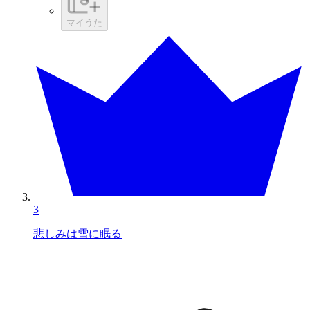
マイうた
3
悲しみは雪に眠る