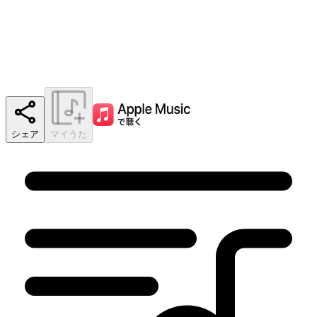
シェア
マイうた