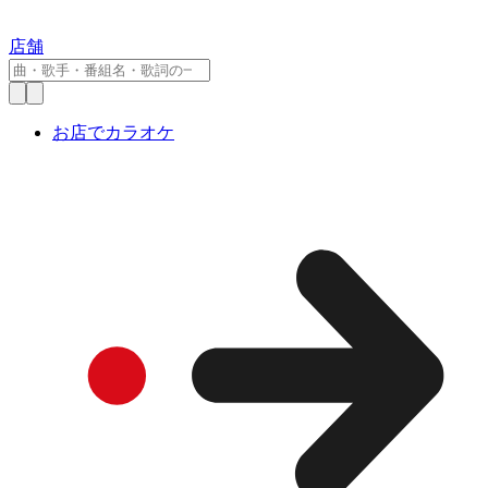
店舗
お店でカラオケ