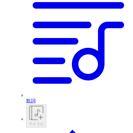
歌詞
マイうた