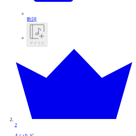
歌詞
マイうた
2
もいちど