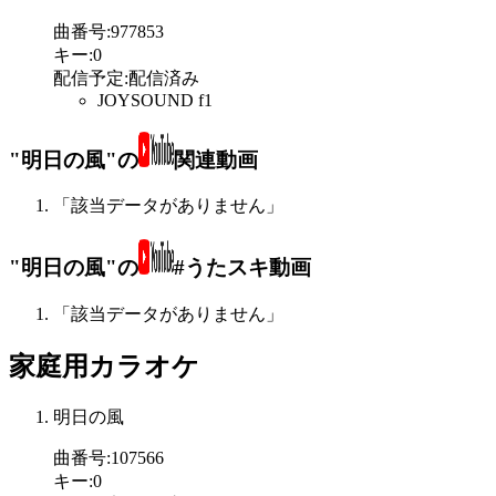
曲番号
:
977853
キー
:
0
配信予定
:
配信済み
JOYSOUND f1
"明日の風"の
関連動画
「該当データがありません」
"明日の風"の
#うたスキ動画
「該当データがありません」
家庭用カラオケ
明日の風
曲番号
:
107566
キー
:
0