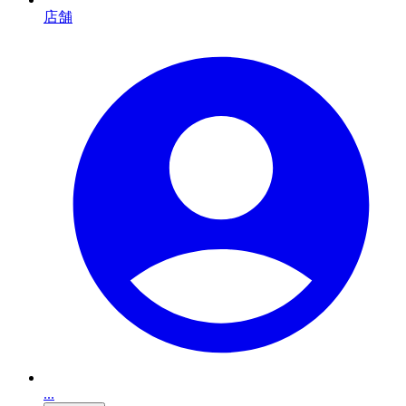
店舗
...