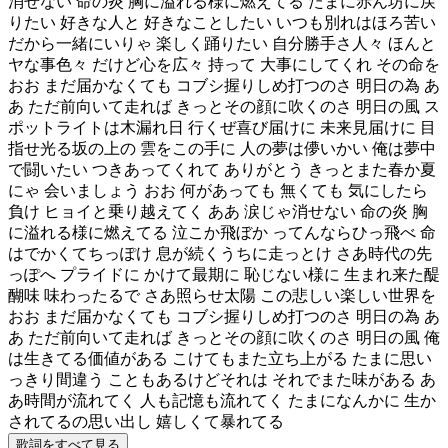
消せない 命の炎 胸に溢れる様に燃えてる たまに赤ん坊に戻
りたい 好きな人と 好きなことしたい いつも別れはほろ苦い
だから一緒にいりゃ 楽しく踊りたい 自分勝手さ人々 ほんと
ヤな事色々 だけど心を広々 持って 大事にしてくれ その命を
おお まだ届かなくても コブシ握りしめ打つのさ 明日の為 あ
あ ただ前向いて走れば きっとその顔に吹くのさ 明日の風 ス
ポットライトは木漏れ日 行くぜ喜び届けに 未来見届けに 目
指せ光る坂の上の 雲をこの手に 人の夢は儚いかい 俺は夢中
で闘いたい つきあってくれて ありがとう きっとまた春か夏
にゃ 会いましょう おお 何があっても 無くても 気にしたら
負け ヒョイと乗り越えてく ああ 涙じゃ消せない 命の炎 胸
に溢れる様に燃えてる 泣こか飛ぼか ってんならひっ飛べ 命
はでかくてちっぽけ 息が続くうちに走っとけ さあ時代の先
っぽへ プライドに かけて最期に 恥じない様に 生まれ来た醍
醐味 味わったるで さあ照らせ太陽 この悲しい楽しい世界を
おお まだ届かなくても コブシ握りしめ打つのさ 明日の為 あ
あ ただ前向いて走れば きっとその顔に吹くのさ 明日の風 俺
は生きてる価値がある こけてもまた立ち上がる たまに思い
っきり間違う こともあるけどそれは それでまた味がある あ
あ時間が流れてく 人も記憶も流れてく たまになんかに 生か
されてるの思い出し 嬉しくて暴れてる
歌詞をすべて見る