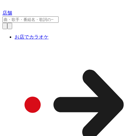
店舗
お店でカラオケ