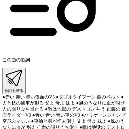
この曲の歌詞
歌詞を贈る
●赤い 赤い 赤い仮面のV3 ●ダブルタイフーン 命のベルト ●
力と技の風車が廻る 父よ 母よ 妹よ ●風のうなりに血が叫び
力の限りぶち当たる ●敵は地獄の デストロン 斗う 正義の 仮
面ライダーV3 ●青い 青い 青い車のV3 ●ハリケーンジャンプ
空飛ぶマシン ●車輪と羽が怪人倒す 父よ 母よ 妹よ ●風のう
なりに血が 燃えて 命の限りうち倒す ●敵は地獄の デストロ