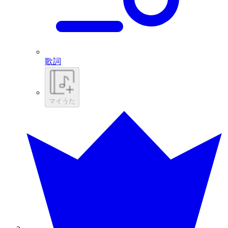
歌詞
マイうた