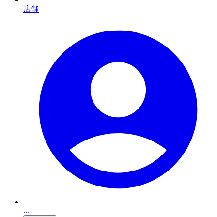
店舗
...