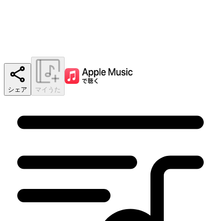
シェア
マイうた