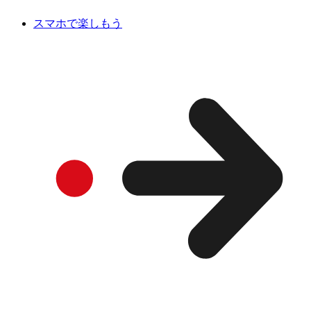
スマホで楽しもう