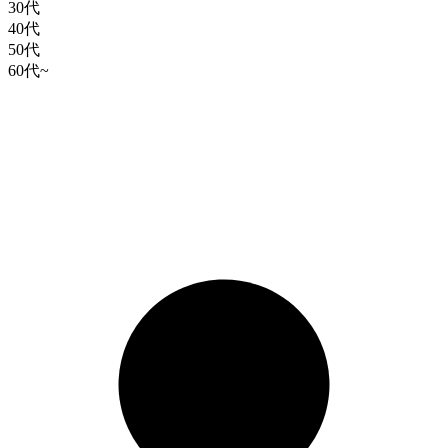
30代
40代
50代
60代~