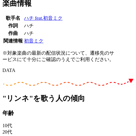
楽曲情報
歌手名
ハチ feat.初音ミク
作詞
ハチ
作曲
ハチ
関連情報
初音ミク
※対象楽曲の最新の配信状況について、遷移先のサ
ービスにて十分にご確認のうえでご利用ください。
DATA
"リンネ"を歌う人の傾向
年齢
10代
20代