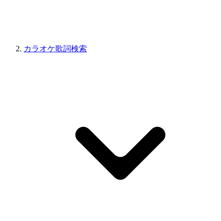
カラオケ歌詞検索