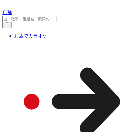
店舗
お店でカラオケ