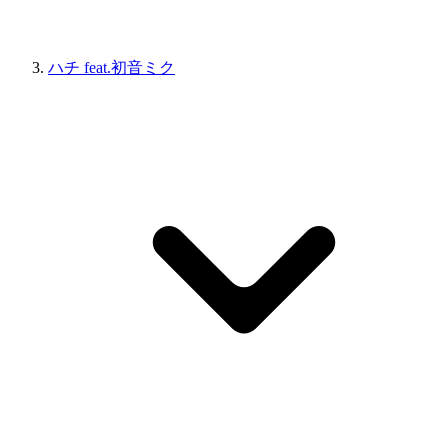
ハチ feat.初音ミク