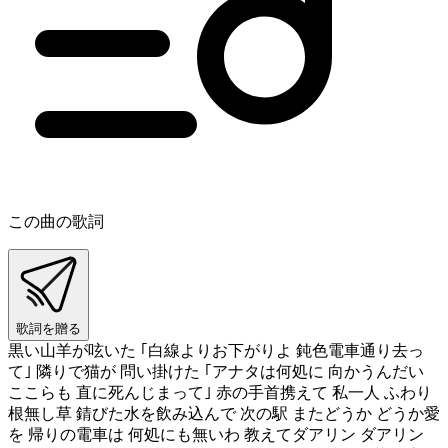
この曲の歌詞
歌詞を贈る
黒い山羊が呟いた ｢白線よりお下がりよ 鈍色電車通り去っ
て｣ 隣りで猫が 問い掛けた ｢アナタは何処に 向かうんだい
ここらも 直に死んじまって｣ 赤の手首携えて 私一人 ふわり
根無し草 錆びた水を飲み込んで 次の駅 またどうか どうか愛
を 帰りの電車は 何処にも無いわ 教えてダアリン ダアリン