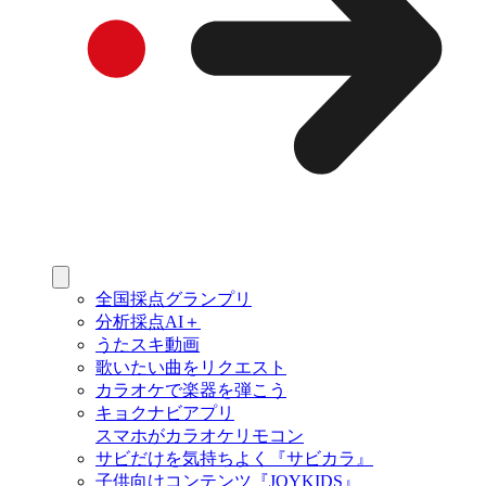
全国採点グランプリ
分析採点AI＋
うたスキ動画
歌いたい曲をリクエスト
カラオケで楽器を弾こう
キョクナビアプリ
スマホがカラオケリモコン
サビだけを気持ちよく『サビカラ』
子供向けコンテンツ『JOYKIDS』