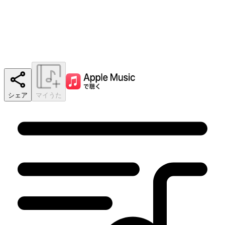
シェア
マイうた