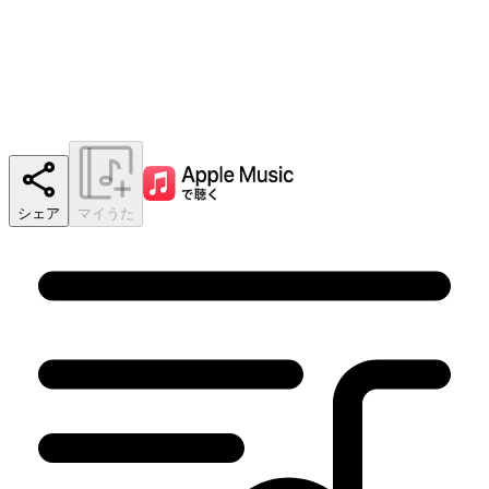
シェア
マイうた