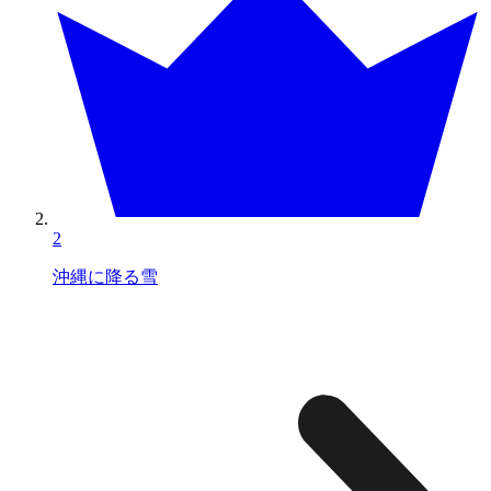
2
沖縄に降る雪