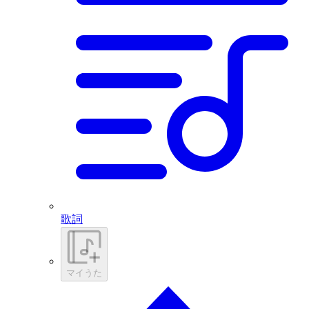
歌詞
マイうた