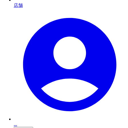
店舗
...