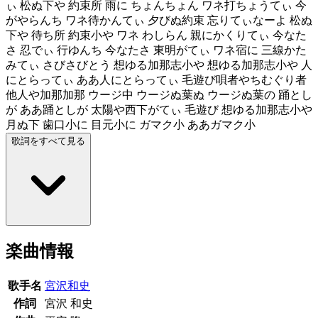
ぃ 松ぬ下や 約束所 雨に ちょんちょん ワネ打ちょうてぃ 今
がやらんち ワネ待かんてぃ 夕びぬ約束 忘りてぃなーよ 松ぬ
下や 待ち所 約束小や ワネ わしらん 親にかくりてぃ 今なた
さ 忍でぃ 行ゆんち 今なたさ 東明がてぃ ワネ宿に 三線かた
みてぃ さびさびとう 想ゆる加那志小や 想ゆる加那志小や 人
にとらってぃ ああ人にとらってぃ 毛遊び唄者やちむぐり者
他人や加那加那 ウージ中 ウージぬ葉ぬ ウージぬ葉の 踊とし
が ああ踊としが 太陽や西下がてぃ 毛遊び 想ゆる加那志小や
月ぬ下 歯口小に 目元小に ガマク小 ああガマク小
歌詞をすべて見る
楽曲情報
歌手名
宮沢和史
作詞
宮沢 和史