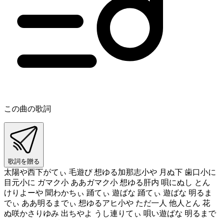
この曲の歌詞
歌詞を贈る
太陽や西下がてぃ 毛遊び 想ゆる加那志小や 月ぬ下 歯口小に
目元小に ガマク小 ああガマク小 想ゆる肝内 唄にぬし とん
けりよーや 聞わかちぃ 踊てぃ 遊ばな 踊てぃ 遊ばな 明るま
でぃ ああ明るまでぃ 想ゆるアヒ小や ただ一人 他人とん 花
ぬ咲かさりゆみ 出ちやよ うし連りてぃ 唄い遊ばな 明るまで