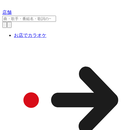
店舗
お店でカラオケ