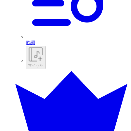
歌詞
マイうた