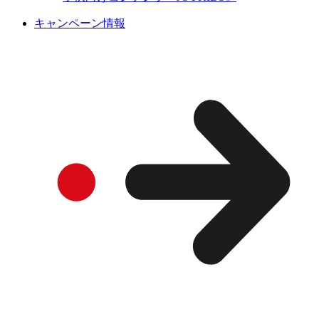
キャンペーン情報