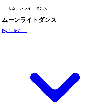
ムーンライトダンス
ムーンライトダンス
Psycho le Cemu