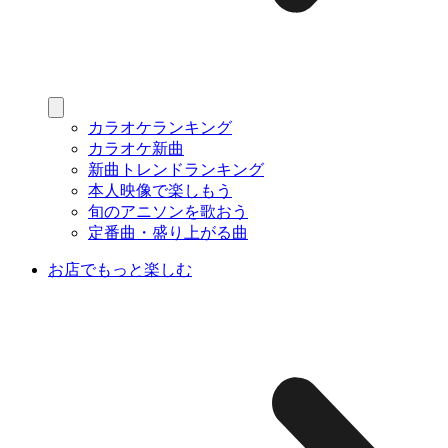
カラオケランキング
カラオケ新曲
新曲トレンドランキング
本人映像で楽しもう
旬のアニソンを歌おう
定番曲・盛り上がる曲
お店でもっと楽しむ