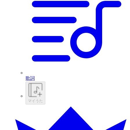
歌詞
マイうた