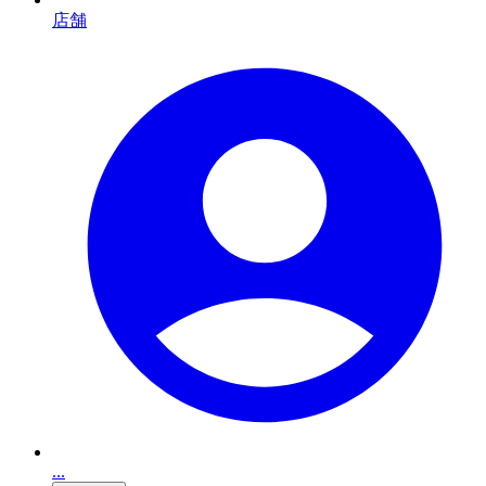
店舗
...