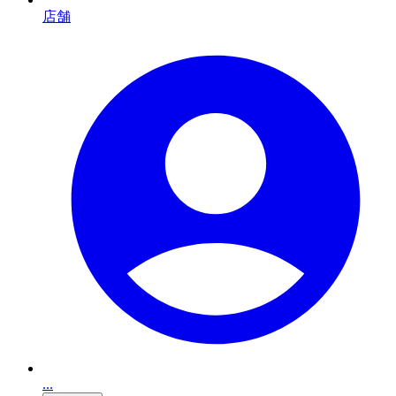
店舗
...