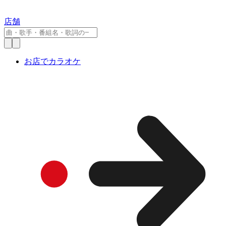
店舗
お店でカラオケ