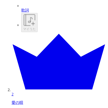
歌詞
マイうた
2
愛の唄