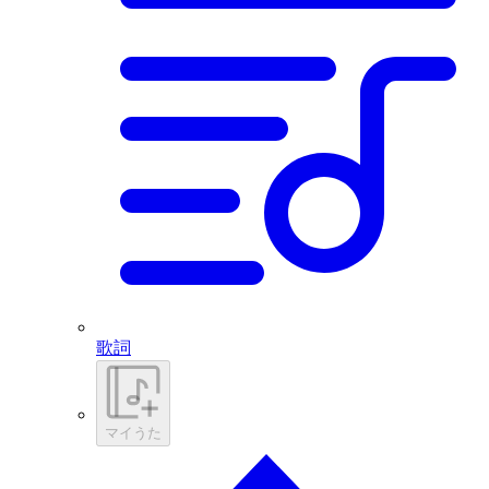
歌詞
マイうた