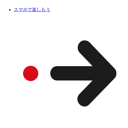
スマホで楽しもう