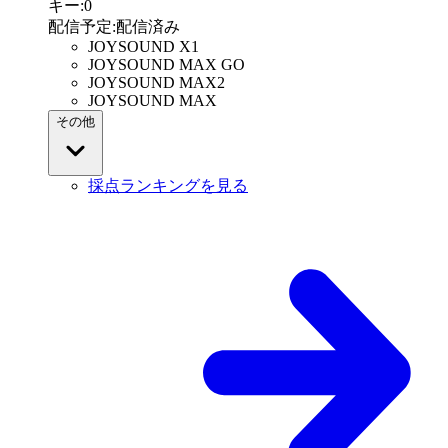
キー
:
0
配信予定
:
配信済み
JOYSOUND X1
JOYSOUND MAX GO
JOYSOUND MAX2
JOYSOUND MAX
その他
採点ランキングを見る