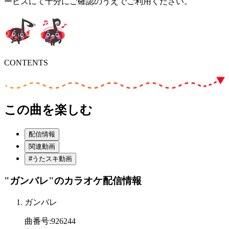
ービスにて十分にご確認のうえでご利用ください。
CONTENTS
この曲を楽しむ
配信情報
関連動画
#うたスキ動画
"ガンバレ"
のカラオケ配信情報
ガンバレ
曲番号
:
926244