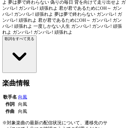
よ 夢は夢で終わらない 偽りの毎日 背を向けて走り出せよ ガ
ンバレ! ガンバレ! 頑張れよ 君が君であるためにOH～ ガン
バレ! ガンバレ! 頑張れよ 夢は夢で終わらない ガンバレ! ガ
ンバレ! 頑張れよ 君が君であるためにOH～ ガンバレ! ガン
バレ! 頑張れよ 一度しかない人生 ガンバレ! ガンバレ! 頑張
れよ ガンバレ! ガンバレ! 頑張れよ
歌詞をすべて見る
楽曲情報
歌手名
向風
作詞
向風
作曲
向風
※対象楽曲の最新の配信状況について、遷移先のサ