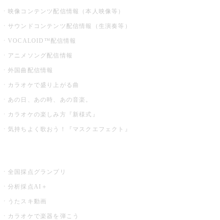
映像コンテンツ配信情報（本人映像等）
サウンドコンテンツ配信情報（生演奏等）
VOCALOID™配信情報
アニメソング配信情報
外国曲配信情報
カラオケで盛り上がる曲
あの日、あの時、あの音楽。
カラオケの楽しみ方『新様式』
気持ちよく歌おう！『マスクエフェクト』
お店でもっと楽しむ
全国採点グランプリ
分析採点AI＋
うたスキ動画
カラオケで楽器を弾こう