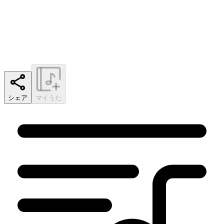
シェア
マイうた