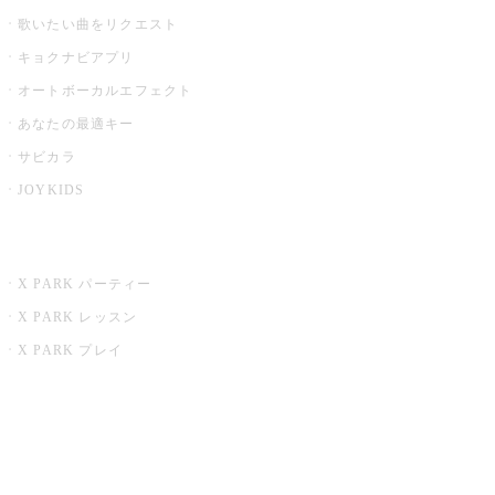
歌いたい曲をリクエスト
キョクナビアプリ
オートボーカルエフェクト
あなたの最適キー
サビカラ
JOYKIDS
X PARK
X PARK パーティー
X PARK レッスン
X PARK プレイ
みるハコ
うたスキ ミュージックポスト