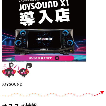
JOYSOUND