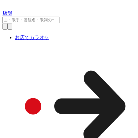
店舗
お店でカラオケ