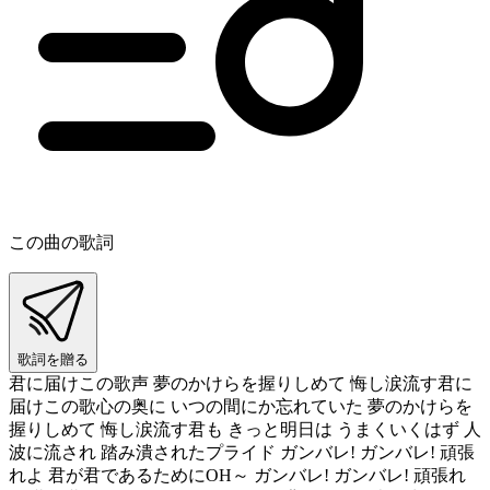
この曲の歌詞
歌詞を贈る
君に届けこの歌声 夢のかけらを握りしめて 悔し涙流す君に
届けこの歌心の奥に いつの間にか忘れていた 夢のかけらを
握りしめて 悔し涙流す君も きっと明日は うまくいくはず 人
波に流され 踏み潰されたプライド ガンバレ! ガンバレ! 頑張
れよ 君が君であるためにOH～ ガンバレ! ガンバレ! 頑張れ