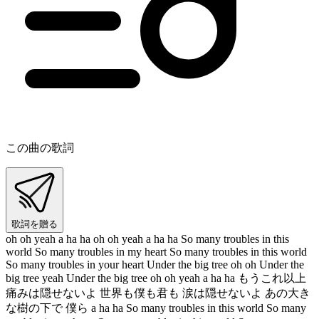
この曲の歌詞
歌詞を贈る
oh oh yeah a ha ha oh oh yeah a ha ha So many troubles in this
world So many troubles in my heart So many troubles in this world
So many troubles in your heart Under the big tree oh oh Under the
big tree yeah Under the big tree oh oh yeah a ha ha もうこれ以上
痛みは隠せないよ 世界も僕も君も 涙は隠せないよ あの大き
な樹の下で 僕ら a ha ha So many troubles in this world So many