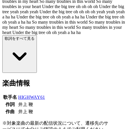
troubles in my heart So many troubles in this world So many
troubles in your heart Under the big tree oh oh oh oh Under the big
tree yeah yeah yeah Under the big tree oh oh oh oh yeah yeah yeah
a ha ha Under the big tree oh oh yeah a ha ha Under the big tree oh
oh yeah a ha ha So many troubles in this world So many troubles in
my heart So many troubles in this world So many troubles in your
heart Under the big tree oh oh yeah a ha ha
歌詞をすべて見る
楽曲情報
歌手名
HIGHWAY61
作詞
井上 鞭
作曲
井上 鞭
※対象楽曲の最新の配信状況について、遷移先のサ