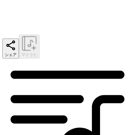
シェア
マイうた