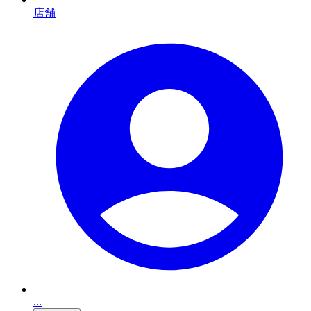
店舗
...