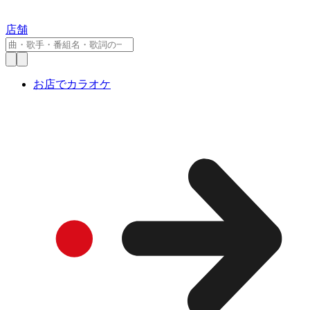
店舗
お店でカラオケ