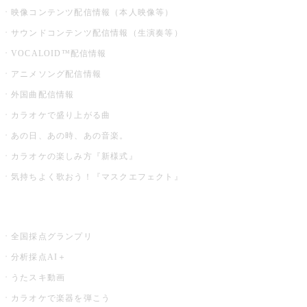
映像コンテンツ配信情報（本人映像等）
サウンドコンテンツ配信情報（生演奏等）
VOCALOID™配信情報
アニメソング配信情報
外国曲配信情報
カラオケで盛り上がる曲
あの日、あの時、あの音楽。
カラオケの楽しみ方『新様式』
気持ちよく歌おう！『マスクエフェクト』
お店でもっと楽しむ
全国採点グランプリ
分析採点AI＋
うたスキ動画
カラオケで楽器を弾こう