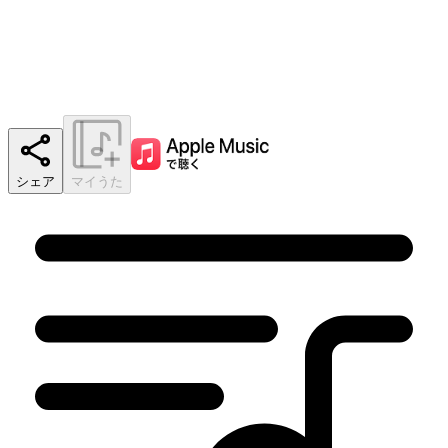
シェア
マイうた