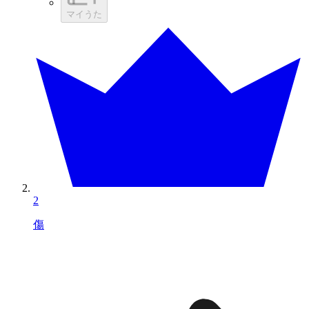
マイうた
2
傷