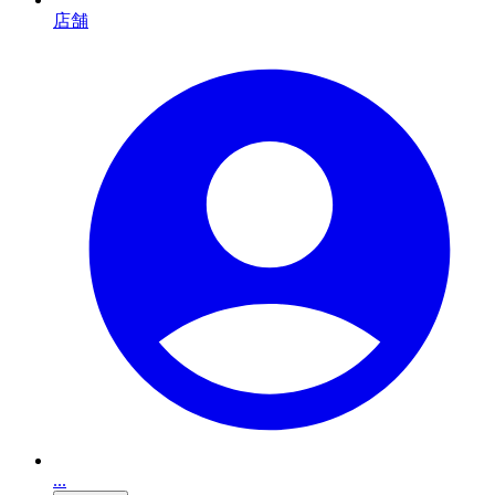
店舗
...