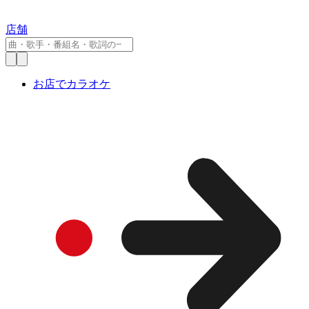
店舗
お店でカラオケ