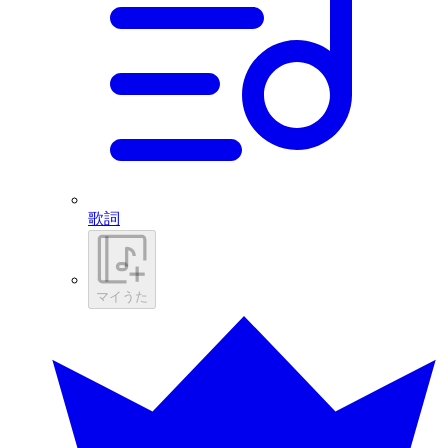
歌詞
マイうた