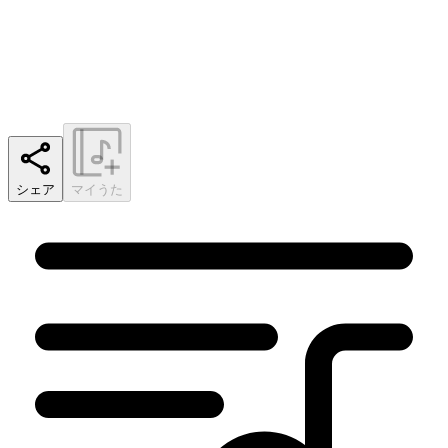
シェア
マイうた