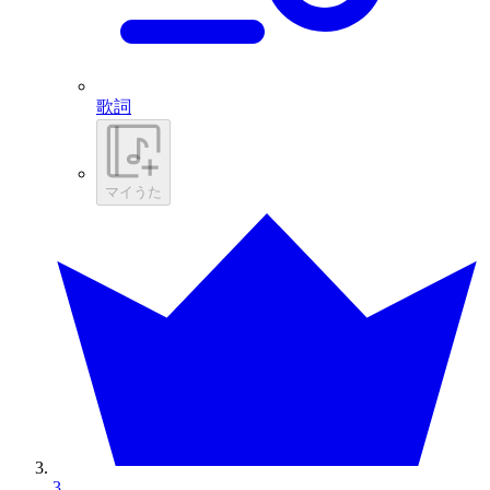
歌詞
マイうた
3