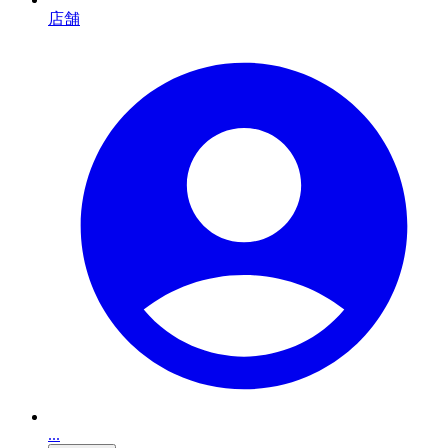
店舗
...