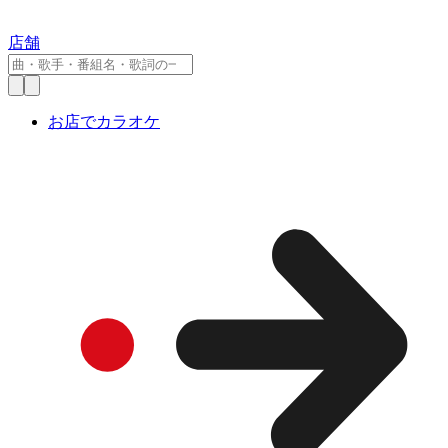
店舗
お店でカラオケ