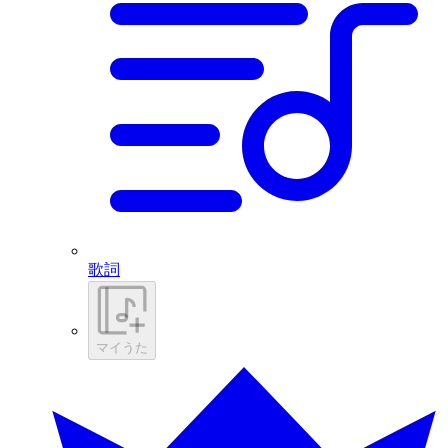
歌詞
マイうた