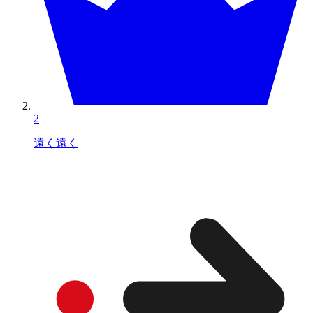
2
遠く遠く