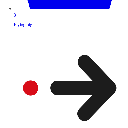
3
Flying high