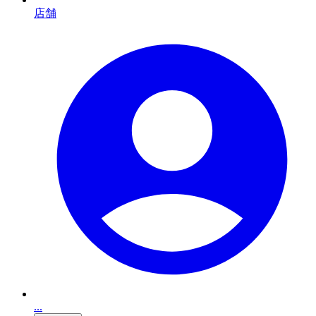
店舗
...