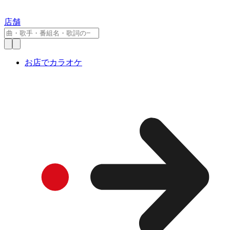
店舗
お店でカラオケ