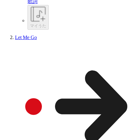
歌詞
マイうた
Let Me Go