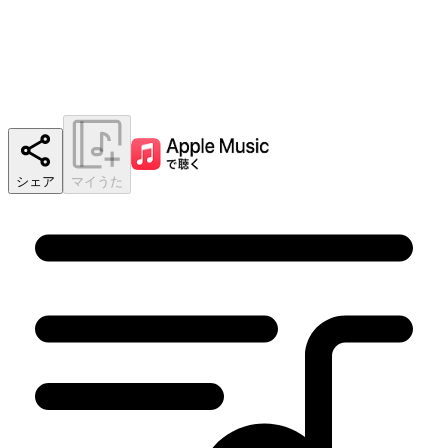
シェア
マイうた