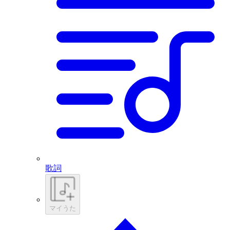
歌詞
マイうた