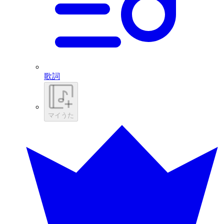
歌詞
マイうた