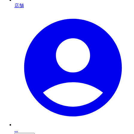
店舗
...