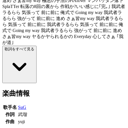
進め さぁ皆my way 極悪の手法のPlAnNer マンハッタン落下
SplaTTer 転落の8回の裏から 作戦か?いい感じに｢完｡｣ 我武者
ラるらら 気張って 前に前に 俺式で Going my way 我武者ラ
るらら 強がって 前に前に 進め さぁ皆my way 我武者ラるら
ら 気張って 前に前に 我武者ラるらら 気張って 前に前に 俺
式で Going my way 我武者ラるらら 強がって 前に前に 進め
さぁ皆my way ヤるかヤられるかの Everyday 心してさぁ ｢我
が道｣
歌詞をすべて見る
楽曲情報
歌手名
SuG
作詞
武瑠
作曲
yuji