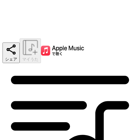
シェア
マイうた