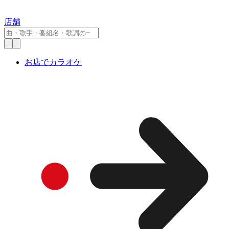
店舗
お店でカラオケ