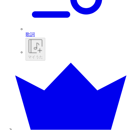
歌詞
マイうた