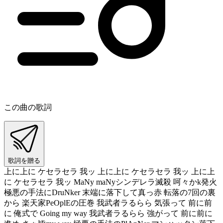
この曲の歌詞
歌詞を贈る
上に上に ケセラセラ 我ッ 上に上に ケセラセラ 我ッ 上に上
に ケセラセラ 我ッ MaNy maNyシンデレラ滅殺 呵々かk発火
極悪の手法にDruNker 末端に落下して真っ赤 転落の7回の裏
から 楽天家PeOplEの圧巻 我武者ラるらら 気張って 前に前
に 俺式で Going my way 我武者ラるらら 強がって 前に前に