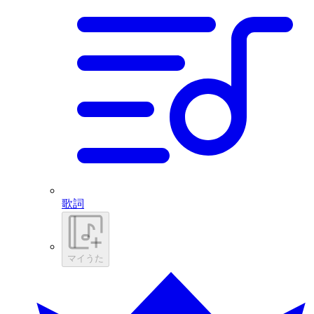
歌詞
マイうた